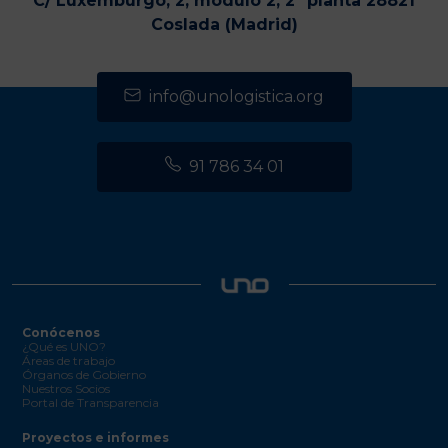
C/ Luxemburgo, 2, módulo 2, 2ª planta 28821
Coslada (Madrid)
info@unologistica.org
91 786 34 01
Conócenos
¿Qué es UNO?
Áreas de trabajo
Órganos de Gobierno
Nuestros Socios
Portal de Transparencia
Proyectos e informes