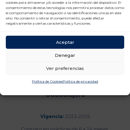
Convenio Colectivo de Transporte
cookies para almacenar y/o acceder a la información del dispositivo. El
de Mercancías por Carretera y
consentimiento de estas tecnologías nos permitirá procesar datos como
el comportamiento de navegación o las identificaciones únicas en este
Logística de Toledo 2024-2026.
sitio. No consentir o retirar el consentimiento, puede afectar
Pendiente de publicar.
negativamente a ciertas características y funciones.
Descargar
Aceptar
Denegar
Ver preferencias
Política de Cookies
Política de privacidad
Guadalajara
Vigencia:
2023-2025
Contrato en prácticas de 6 a 24 meses.