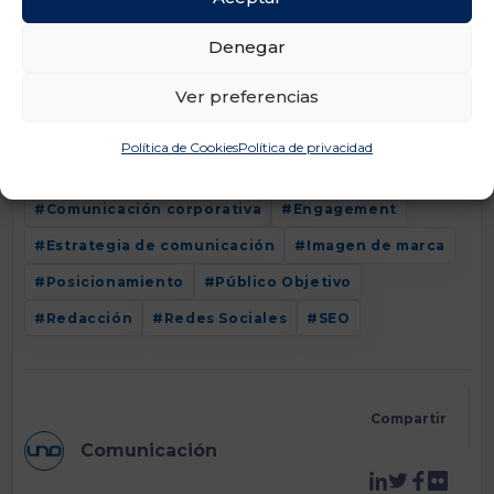
Y a ti, ¿qué te funciona mejor?
Denegar
Ver preferencias
Categoría:
Comunicación
Política de Cookies
Política de privacidad
Tags:
Audiencias
Blogs
Comunicación
Comunicación corporativa
Engagement
Estrategia de comunicación
Imagen de marca
Posicionamiento
Público Objetivo
Redacción
Redes Sociales
SEO
Compartir
Comunicación