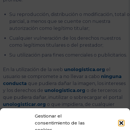
Su reproducción, distribución o modificación, total o
parcial, a menos que se cuente con nuestra
autorización como legítimo titular;
Cualquier vulneración de los derechos nuestros
como legítimos titulares o del prestador;
Su utilización para fines comerciales o publicitarios.
En la utilización de la web
unologistica.org
el
usuario se compromete a no llevar a cabo
ninguna
conducta
que pudiera dañar la imagen, los intereses
y los derechos de
unologistica.org
o de terceros o
que pudiera dañar, inutilizar o sobrecargar el portal
unologisticar.org
o que impidiera, de cualquier
forma, la normal utilización de la web.
Gestionar el
consentimiento de las
No obstante, el usuario debe ser consciente de que
cookies