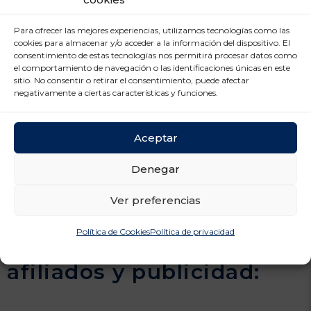
las medidas de seguridad de los sistemas informáticos
en Internet no son enteramente fiables y que, por
Para ofrecer las mejores experiencias, utilizamos tecnologías como las
cookies para almacenar y/o acceder a la información del dispositivo. El
tanto,
unologistica.org
no puede garantizar la
consentimiento de estas tecnologías nos permitirá procesar datos como
inexistencia de malware u otros elementos que
el comportamiento de navegación o las identificaciones únicas en este
puedan producir alteraciones en los sistemas
sitio. No consentir o retirar el consentimiento, puede afectar
negativamente a ciertas características y funciones.
informáticos (software y hardware) del usuario o en
sus documentos electrónicos y ficheros contenidos
en los mismos aunque ponemos todos los medios
Aceptar
necesarios y las medidas de seguridad oportunas
para evitar la presencia de estos elementos dañinos.
Denegar
Ver preferencias
Cookies/Anuncios
Política de Cookies
Política de privacidad
patrocinados, enlaces de
afiliados y publicidad: