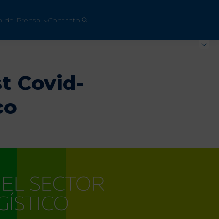
a de Prensa
Contacto
t Covid-
co