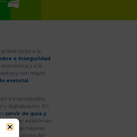
global tanto a la
mbre e inseguridad
n económica y a la
puestos y con mayor
o esencial
.
il e impredecible,
 y digitalización. En
 es
servir de guía y
ente del eslabón en
ificando las mejores
al y en función del