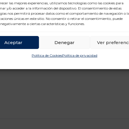
recer las mejores experiencias, utilizamos tecnologías como las cookies para
retorno de la inversión deseado.
ar y/o acceder a la información del dispositivo. El consentimiento de estas
gías nos permitirá procesar datos como el comportamiento de navegación o l
icaciones únicas en este sitio. No consentir o retirar el consentimiento, puede
encias Tecnológicas Post Covid-19 en el Sector Log
 negativamente a ciertas características y funciones.
elaborado por UNO y Everis Initiatives’
Aceptar
Denegar
Ver preferenc
Recibir Informe
Política de Cookies
Política de privacidad