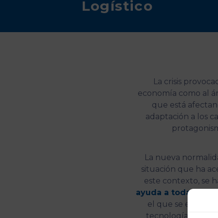
Logístico
La crisis provoc
economía como al ám
que está afectand
adaptación a los c
protagonismo
La nueva normalid
situación que ha ace
este contexto, se h
ayuda a todas las 
el que se encuen
tecnologías a util