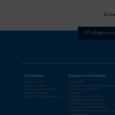
C/ L
info@unolog
Conócenos
Proyectos e informes
¿Qué es UNO?
ICLE 2023
Áreas de trabajo
Prevención de Riesgos Laborale
Órganos de Gobierno
Convenios Colectivos
Nuestros Socios
Guía DeCA
Portal de Transparencia
Digitalización Logística
Logística de Ecommerce
Ordenanzas de movilidad
La R-Evolución Tecnológica
Tendencias Tecnológicas Post C
Inmologística