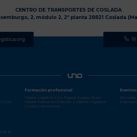
CENTRO DE TRANSPORTES DE COSLADA
uxemburgo, 2, módulo 2, 2ª planta 28821 Coslada (Ma
istica.org
91
Formación profesional
Eventos
Máster Logística 4.0 y Digital Supply Chain
Jornadas 
s 2026
Máster Executive Dirección y Gestión Logística
Premios
Cursos y seminarios
ovid-19