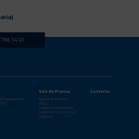
drid)
 786 34 01
Sala de Prensa
Contacto
Empresariales
Notas de prensa
 UNO
Blog
Galería Multimedia
Material Corporativo
Agenda