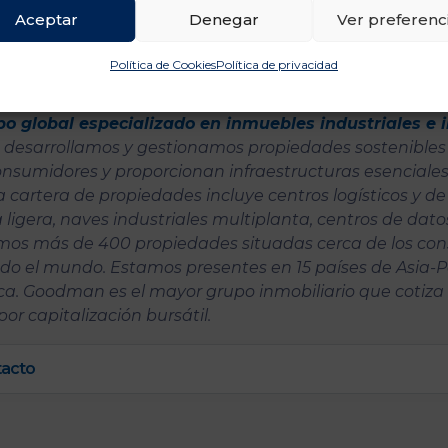
Aceptar
Denegar
Ver preferenc
Política de Cookies
Política de privacidad
po global especializado en inmuebles industriales e 
 desarrollamos y gestionamos propiedades sostenibles
consumidores y proporcionan infraestructuras esenciale
cartera de propiedades incluye centros logísticos y de 
 ligera, naves industriales multiplanta, centros de dat
mos más de 400 propiedades situadas cerca de los co
do el mundo. Estamos presentes en 15 países de Asia-Pa
a. Goodman es el mayor grupo inmobiliario que cotiza 
por capitalización bursátil.
tacto