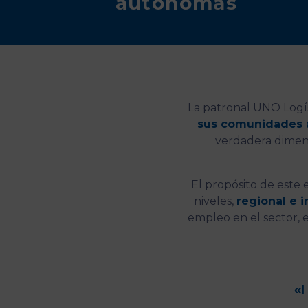
autónomas
La patronal UNO Logís
sus comunidades a
verdadera dimens
El propósito de este 
niveles,
regional e i
empleo en el sector, e
«I