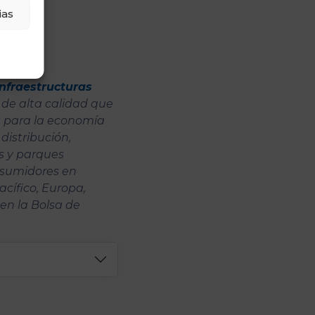
ias
infraestructuras
 de alta calidad que
s para la economía
distribución,
os y parques
nsumidores en
cífico, Europa,
en la Bolsa de