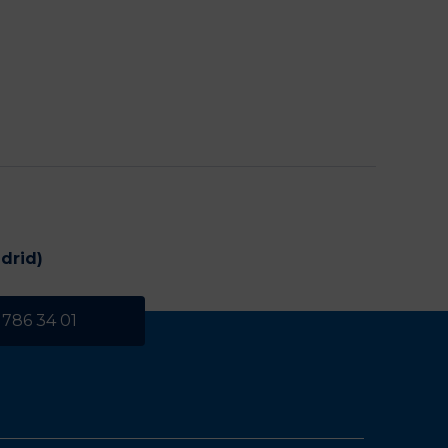
drid)
 786 34 01