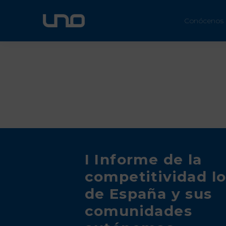
ÚN
Conócenos
I Informe de la
competitividad lo
de España y sus
comunidades