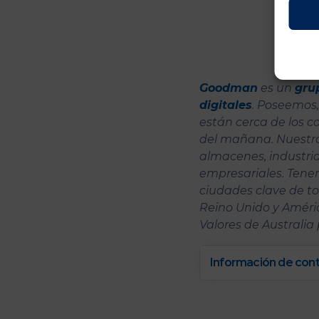
Goodman
es un
gru
digitales
. Poseemos,
están cerca de los 
del mañana. Nuestra 
almacenes, industria
empresariales. Tene
ciudades clave de to
Reino Unido y Améric
Valores de Australia 
Información de con