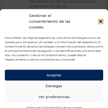
demandantes de los servicios de las
empresas del sector.
Gestionar el
consentimiento de las
Fomentar
cookies
Fomentar la mejora continua de las
competencias profesionales.
Para ofrecer las mejores experiencias, utilizamos tecnologías como las
cookies para almacenar y/o acceder a la información del dispositivo. El
consentimiento de estas tecnologías nos permitirá procesar datos como
Asegurar
el comportamiento de navegación o las identificaciones únicas en este
sitio. No consentir o retirar el consentimiento, puede afectar
Asegurar un mercado con libre
negativamente a ciertas características y funciones.
competencia y mejorar el ecosistema
administrativo y burocrático en el que
se desarrolla el sector.
Aceptar
Denegar
Digitalizar
Favorecer el conocimiento y la
Ver preferencias
adopción de herramientas
tecnológicas.
Política de Cookies
Política de privacidad