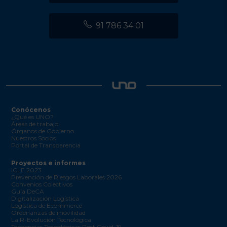
91 786 34 01
Conócenos
¿Qué es UNO?
Áreas de trabajo
Órganos de Gobierno
Nuestros Socios
Portal de Transparencia
Proyectos e informes
ICLE 2023
Prevención de Riesgos Laborales 2026
Convenios Colectivos
Guía DeCA
Digitalización Logística
Logística de Ecommerce
Ordenanzas de movilidad
La R-Evolución Tecnológica
Tendencias Tecnológicas Post Covid-19