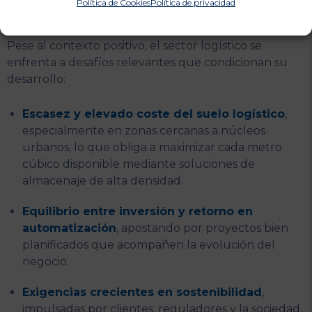
Política de Cookies
Política de privacidad
logístico
Pese al contexto positivo, el sector logístico se
enfrenta a desafíos relevantes que condicionan su
desarrollo:
Escasez y elevado coste del suelo logístico
,
especialmente en zonas cercanas a núcleos
urbanos, lo que obliga a maximizar cada metro
cúbico disponible mediante soluciones de
almacenaje de alta densidad.
Equilibrio entre inversión y retorno en
automatización
, apostando por proyectos bien
planificados que acompañen la evolución del
negocio.
Exigencias crecientes en sostenibilidad
,
impulsadas por clientes, reguladores y la sociedad,