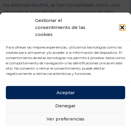
los sistemas shuttle, se han consolidado como una
alternativa muy eficiente para entornos de alta
rotación, cámaras de frío o almacenes con
Gestionar el
limitaciones de espacio. Estas soluciones permiten
consentimiento de las
operar en FIFO o LIFO con gran flexibilidad y un
cookies
elevado aprovechamiento del espacio.
Para ofrecer las mejores experiencias, utilizamos tecnologías como las
cookies para almacenar y/o acceder a la información del dispositivo. El
Digitalización y logística 4.0
consentimiento de estas tecnologías nos permitirá procesar datos como
el comportamiento de navegación o las identificaciones únicas en este
sitio. No consentir o retirar el consentimiento, puede afectar
La integración de sistemas de gestión de almacenes
negativamente a ciertas características y funciones.
(WMS) y soluciones digitales avanzadas facilita una
gestión más precisa del inventario, la reducción de
Aceptar
errores y una mejora significativa de la productividad,
sentando las bases de una logística más eficiente y
Denegar
sostenible.
Ver preferencias
Principales desafíos del sector