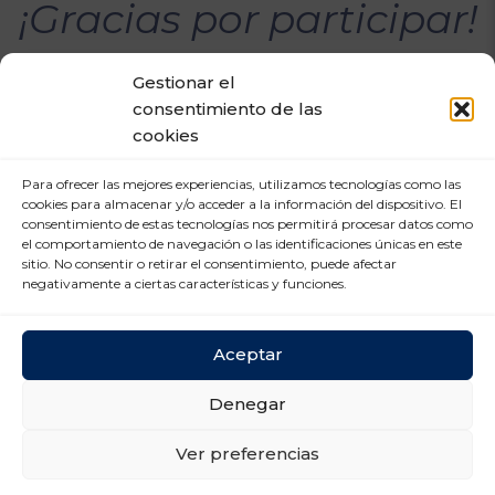
¡Gracias por participar!
Gestionar el
consentimiento de las
cookies
Para ofrecer las mejores experiencias, utilizamos tecnologías como las
cookies para almacenar y/o acceder a la información del dispositivo. El
consentimiento de estas tecnologías nos permitirá procesar datos como
el comportamiento de navegación o las identificaciones únicas en este
sitio. No consentir o retirar el consentimiento, puede afectar
negativamente a ciertas características y funciones.
Aceptar
CENTRO DE TRANSPORTES DE COSLADA
C/ Luxemburgo, 2, módulo 2, 2ª planta 28821
Denegar
Coslada (Madrid)
Ver preferencias
info@unologistica.org