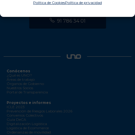
Política de Cookies
Política de privacidad
91 786 34 01
Conócenos
¿Qué es UNO?
Áreas de trabajo
Órganos de Gobierno
Nuestros Socios
Portal de Transparencia
Proyectos e informes
ICLE 2023
Prevención de Riesgos Laborales 2026
Convenios Colectivos
Guía DeCA
Digitalización Logística
Logística de Ecommerce
Ordenanzas de movilidad