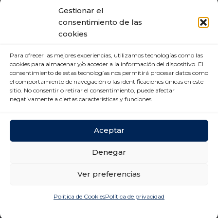
competitividad de la compañía?
(*seleccione
Gestionar el
consentimiento de las
todas las que apliquen)
cookies
Inteligencia Artificial (IA)
Para ofrecer las mejores experiencias, utilizamos tecnologías como las
Automatización y Robótica
cookies para almacenar y/o acceder a la información del dispositivo. El
consentimiento de estas tecnologías nos permitirá procesar datos como
el comportamiento de navegación o las identificaciones únicas en este
Internet de las cosas (IoT)
sitio. No consentir o retirar el consentimiento, puede afectar
negativamente a ciertas características y funciones.
Cloud
Ciberseguridad
Aceptar
Analítica de datos
Denegar
Otros:
Ver preferencias
Política de Cookies
Política de privacidad