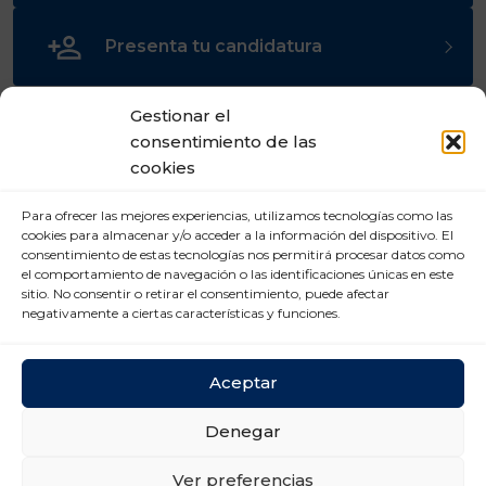
Presenta tu candidatura
Gestionar el
consentimiento de las
cookies
Para ofrecer las mejores experiencias, utilizamos tecnologías como las
cookies para almacenar y/o acceder a la información del dispositivo. El
consentimiento de estas tecnologías nos permitirá procesar datos como
el comportamiento de navegación o las identificaciones únicas en este
sitio. No consentir o retirar el consentimiento, puede afectar
negativamente a ciertas características y funciones.
Aceptar
CENTRO DE TRANSPORTES DE COSLADA
Denegar
C/ Luxemburgo, 2, módulo 2, 2ª planta 28821
Coslada (Madrid)
Ver preferencias