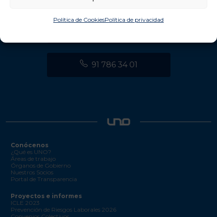
Política de Cookies
Política de privacidad
info@unologistica.org
91 786 34 01
Conócenos
¿Qué es UNO?
Áreas de trabajo
Órganos de Gobierno
Nuestros Socios
Portal de Transparencia
Proyectos e informes
ICLE 2023
Prevención de Riesgos Laborales 2026
Convenios Colectivos