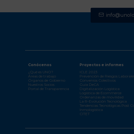
info@unolog
Conócenos
Proyectos e informes
¿Qué es UNO?
ICLE 2023
Áreas de trabajo
Prevención de Riesgos Laborale
Órganos de Gobierno
Convenios Colectivos
Nuestros Socios
Guía DeCA
Portal de Transparencia
Digitalización Logística
Logística de Ecommerce
Ordenanzas de movilidad
La R-Evolución Tecnológica
Tendencias Tecnológicas Post C
Inmologística
CITET