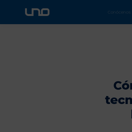
ÚN
Conócenos
Có
tecn