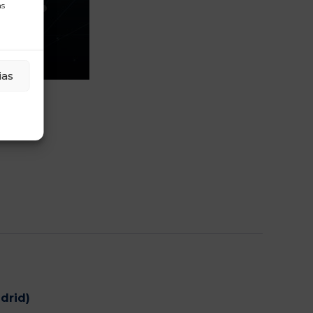
as
ias
drid)