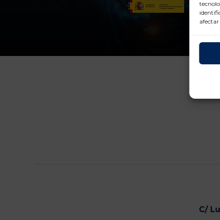
tecnolo
identif
afectar
C/ L