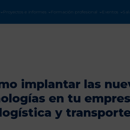
ETE A UNO LOGÍSTICA
Proyectos e informes
Formación profesional
Eventos
Sal
Hazte socio
mo implantar las nue
ologías en tu empre
logística y transport