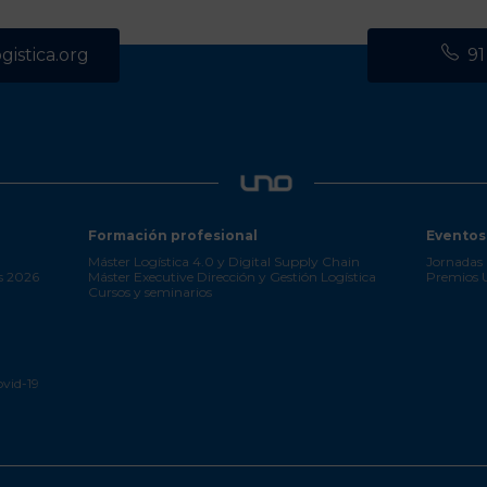
istica.org
91
Formación profesional
Eventos
Máster Logística 4.0 y Digital Supply Chain
Jornadas 
s 2026
Máster Executive Dirección y Gestión Logística
Premios
Cursos y seminarios
ovid-19