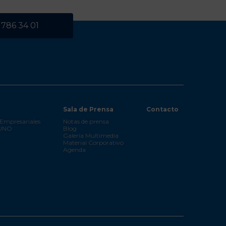
 786 34 01
Sala de Prensa
Contacto
Empresariales
Notas de prensa
 UNO
Blog
Galería Multimedia
Material Corporativo
Agenda