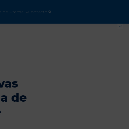
a de Prensa
Contacto
vas
sa de
e