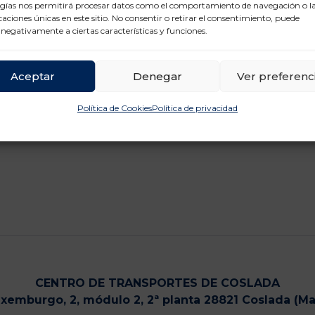
gías nos permitirá procesar datos como el comportamiento de navegación o l
icaciones únicas en este sitio. No consentir o retirar el consentimiento, puede
 negativamente a ciertas características y funciones.
Aceptar
Denegar
Ver preferenc
Política de Cookies
Política de privacidad
CENTRO DE TRANSPORTES DE COSLADA
uxemburgo, 2, módulo 2, 2ª planta 28821 Coslada (Ma