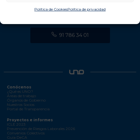
Política de Cookies
Política de privacidad
info@unologistica.org
91 786 34 01
Conócenos
¿Qué es UNO?
Áreas de trabajo
Órganos de Gobierno
Nuestros Socios
Portal de Transparencia
Proyectos e informes
ICLE 2023
Prevención de Riesgos Laborales 2026
Convenios Colectivos
Guía DeCA