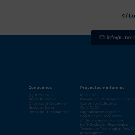
C/ L
info@unolog
Conócenos
Proyectos e informes
¿Qué es UNO?
ICLE 2023
Áreas de trabajo
Prevención de Riesgos Laborale
Órganos de Gobierno
Convenios Colectivos
Nuestros Socios
Guía DeCA
Portal de Transparencia
Digitalización Logística
Logística de Ecommerce
Ordenanzas de movilidad
La R-Evolución Tecnológica
Tendencias Tecnológicas Post C
Inmologística