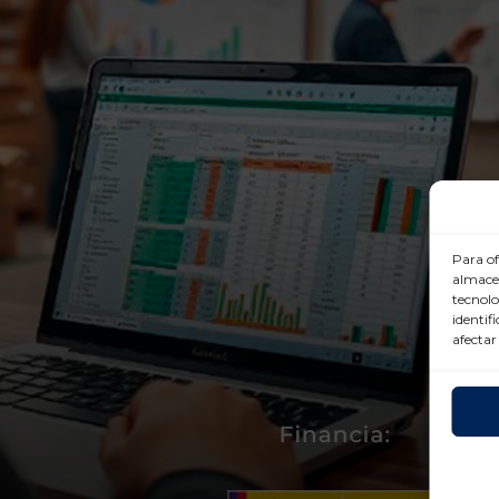
Para of
almacen
tecnolo
identif
afectar