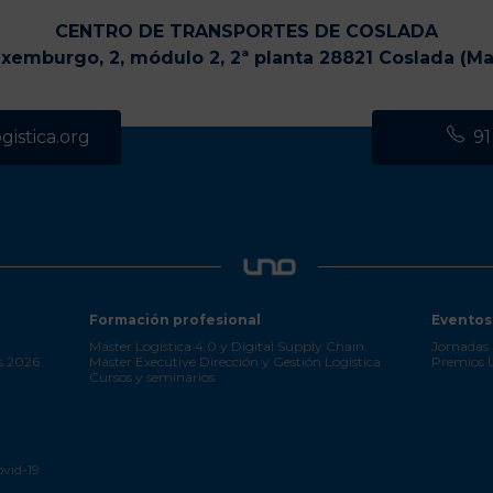
CENTRO DE TRANSPORTES DE COSLADA
uxemburgo, 2, módulo 2, 2ª planta 28821 Coslada (Ma
istica.org
91
Formación profesional
Eventos
Máster Logística 4.0 y Digital Supply Chain
Jornadas 
s 2026
Máster Executive Dirección y Gestión Logística
Premios
Cursos y seminarios
ovid-19