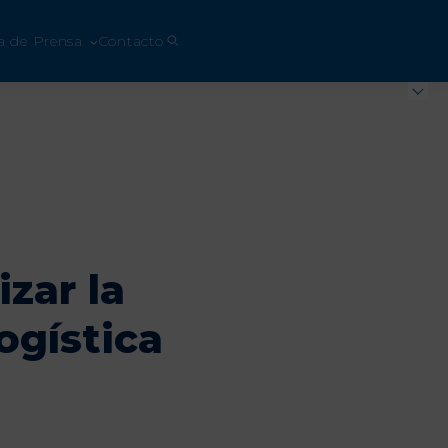
a de Prensa
Contacto
zar la
ogística