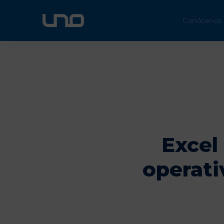
ÚN
Conócenos
Excel
operati