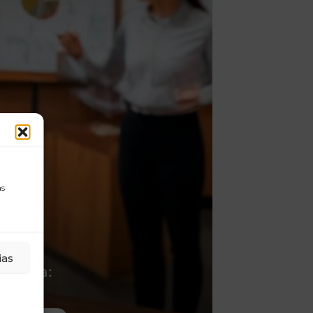
as
ias