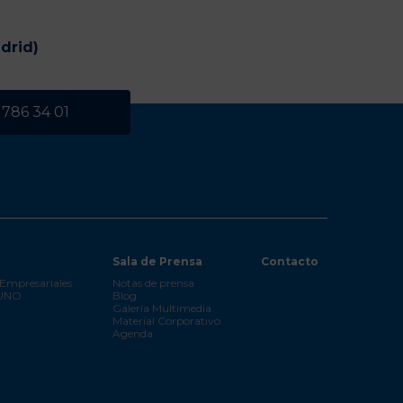
drid)
 786 34 01
Sala de Prensa
Contacto
Empresariales
Notas de prensa
 UNO
Blog
Galería Multimedia
Material Corporativo
Agenda