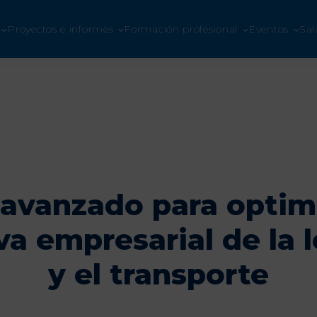
ETE A UNO LOGÍSTICA
Proyectos e informes
Formación profesional
Eventos
Sal
Hazte socio
 avanzado para optimi
va empresarial de la l
y el transporte