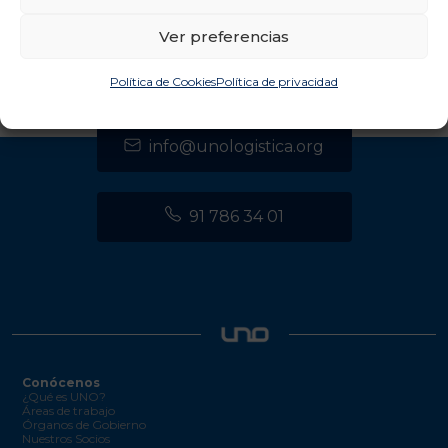
CENTRO DE TRANSPORTES DE COSLADA
Ver preferencias
C/ Luxemburgo, 2, módulo 2, 2ª planta 28821
Coslada (Madrid)
Política de Cookies
Política de privacidad
info@unologistica.org
91 786 34 01
Conócenos
¿Qué es UNO?
Áreas de trabajo
Órganos de Gobierno
Nuestros Socios