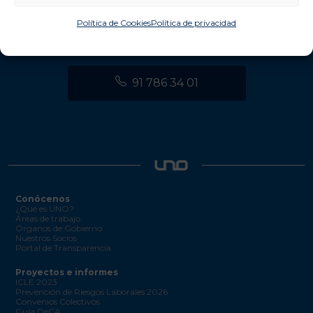
Política de Cookies
Política de privacidad
info@unologistica.org
91 786 34 01
Conócenos
¿Qué es UNO?
Áreas de trabajo
Órganos de Gobierno
Nuestros Socios
Portal de Transparencia
Proyectos e informes
ICLE 2023
Prevención de Riesgos Laborales 2026
Convenios Colectivos
Guía DeCA