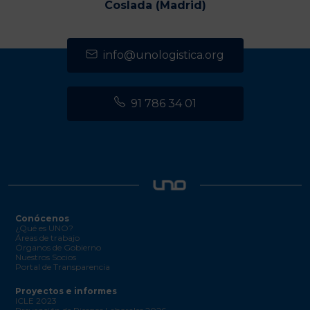
Coslada (Madrid)
info@unologistica.org
91 786 34 01
Conócenos
¿Qué es UNO?
Áreas de trabajo
Órganos de Gobierno
Nuestros Socios
Portal de Transparencia
Proyectos e informes
ICLE 2023