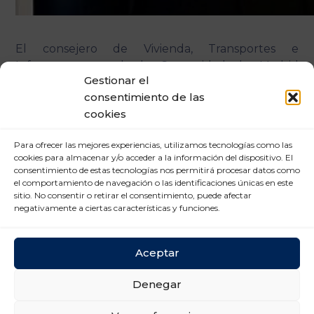
El consejero de Vivienda, Transportes e
Infraestructuras de la Comunidad de Madrid
Gestionar el
preside, junto a Francisco Aranda, el desayuno de
consentimiento de las
trabajo organizado por la patronal con motivo del
cookies
Día Mundial de la Logística. Durante la reunión,
que congregó a los líderes del sector en España,
Para ofrecer las mejores experiencias, utilizamos tecnologías como las
se abordaron las principales demandas del sector
cookies para almacenar y/o acceder a la información del dispositivo. El
en materia de logística, transporte, movilidad
consentimiento de estas tecnologías nos permitirá procesar datos como
inteligente, digitalización o internacionalización.
el comportamiento de navegación o las identificaciones únicas en este
sitio. No consentir o retirar el consentimiento, puede afectar
negativamente a ciertas características y funciones.
Aceptar
Denegar