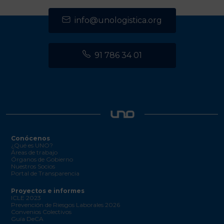
info@unologistica.org
91 786 34 01
Conócenos
¿Qué es UNO?
Áreas de trabajo
Órganos de Gobierno
Nuestros Socios
Portal de Transparencia
Proyectos e informes
ICLE 2023
Prevención de Riesgos Laborales 2026
Convenios Colectivos
Guía DeCA