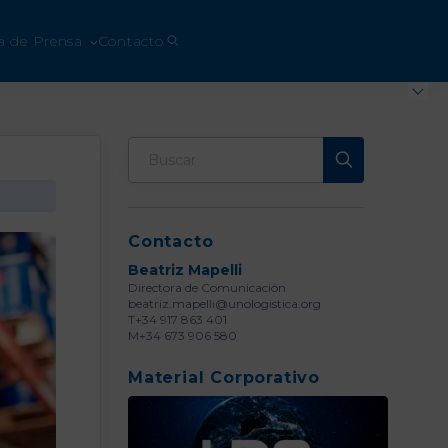
a de Prensa
Contacto
Contacto
Beatriz Mapelli
Directora de Comunicación
beatriz.mapelli@unologistica.org
T+34 917 863 401
M+34 673 906 580
Material Corporativo