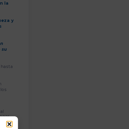
n la
ueza y
s
en
 su
 hasta
n
los
al
2021.
iones
mo