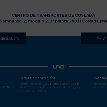
CENTRO DE TRANSPORTES DE COSLADA
uxemburgo, 2, módulo 2, 2ª planta 28821 Coslada (Ma
istica.org
91
Formación profesional
Eventos
Máster Logística 4.0 y Digital Supply Chain
Jornadas 
s 2026
Máster Executive Dirección y Gestión Logística
Premios
Cursos y seminarios