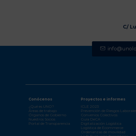
C/ L
info@unolog
Conócenos
Proyectos e informes
¿Qué es UNO?
ICLE 2023
Áreas de trabajo
Prevención de Riesgos Laborale
Órganos de Gobierno
Convenios Colectivos
Nuestros Socios
Guía DeCA
Portal de Transparencia
Digitalización Logística
Logística de Ecommerce
Ordenanzas de movilidad