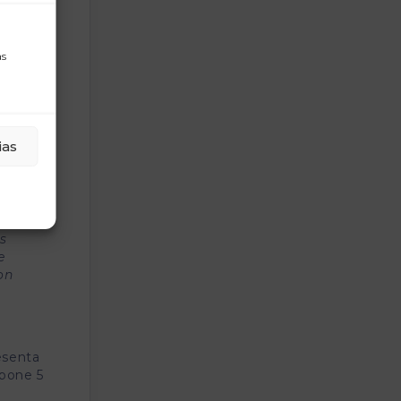
 las
co
as
tos
1,40%
ias
o
 ser
os
e
on
esenta
upone 5