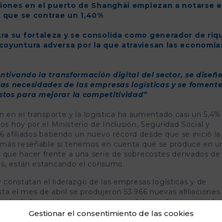
cciones en el puerto de Shanghài empiezan a notarse e
o, que se contrae un 1,40%
ra su fortaleza y se consolida como generador de riq
coyuntura adversa por la que atraviesan las economía
ntivando la transformación digital del sector, se diseñ
as necesidades de las empresas logísticas y se fomente
tos para mejorar la competitividad”
ón en el transporte y la logística ha aumentado casi un 5,4%
os hoy por el Ministerio de Inclusión, Seguridad Social y
6 afiliados batiendo un nuevo récord desde que se inició la
 más reseñable si tenemos en cuenta que se produce en u
que hacer frente a una serie de sobrecostes derivados de 
ás, están estancando el consumo.
y constatan el liderazgo de las empresas logísticas y de
ta el mes de abril se produjeron 53.966 nuevas afiliaciones 
 a la de los cuatro primeros meses del pasado ejercicio de 
 quinto con mayor crecimiento relativo, escalando dos posic
Gestionar el consentimiento de las cookies
s, la logística demuestra su fortaleza y se consolida co