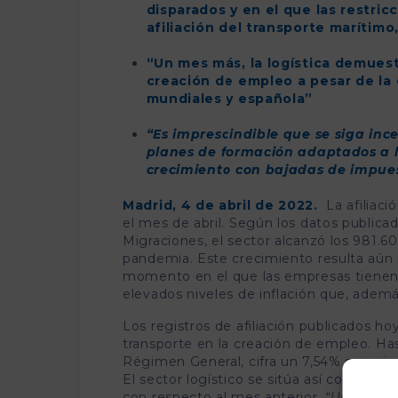
disparados y en el que las restri
afiliación del transporte marítim
“Un mes más, la logística demuest
creación de empleo a pesar de la 
mundiales y española”
“Es imprescindible que se siga ince
planes de formación adaptados a l
crecimiento con bajadas de impues
Madrid, 4 de abril de 2022.
La afiliaci
el mes de abril. Según los datos publicad
Migraciones, el sector alcanzó los 981.60
pandemia. Este crecimiento resulta aún
momento en el que las empresas tienen 
elevados niveles de inflación que, adem
Los registros de afiliación publicados ho
transporte en la creación de empleo. Has
Régimen General, cifra un 7,54% superior
El sector logístico se sitúa así como el
con respecto al mes anterior.
“Un mes má