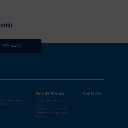
drid)
 786 34 01
Sala de Prensa
Contacto
Empresariales
Notas de prensa
 UNO
Blog
Galería Multimedia
Material Corporativo
Agenda