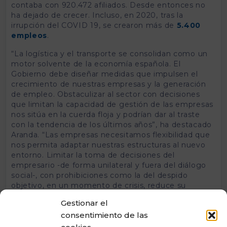
contaba con 920.472 afiliados. Desde entonces no
ha dejado de crecer. Incluso, en 2020, tras la
irrupción del COVID 19, se crearon más de
5.400
empleos
.
“La logística y el transporte se consolidan como un
motor solvente de la economía española. El
Gobierno debe diseñar medidas que impulsen el
crecimiento de nuestras empresas y la generación
de empleo. Obstaculizar al sector con decisiones
que limitan la capacidad de gestión de las empresas
nos sitúa en la cuerda floja y podrían dar al traste
con la tendencia de los últimos años”, ha destacado
Aranda. “Las empresas necesitamos flexibilidad que
nos permita adaptar nuestras estructuras al nuevo
entorno. Limitar la toma de decisiones del
empresario -de forma unilateral y fuera del diálogo
social-, con prohibiciones como la del despido
objetivo, en un momento de crisis, reduce su
capacidad de gestión y, por lo tanto, pone en peligro
Gestionar el
su vida”.
consentimiento de las
Asimismo, el
presidente de la logística
ha