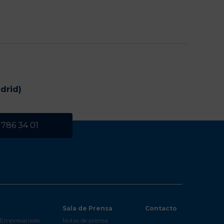
drid)
 786 34 01
Sala de Prensa
Contacto
Empresariales
Notas de prensa