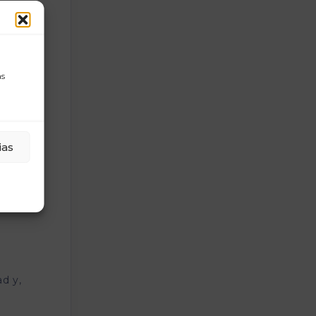
 una
estos
ica un
as
one
i cinco
nal.
ias
a
ad y,