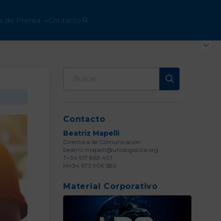
a de Prensa
Contacto
Contacto
Beatriz Mapelli
Directora de Comunicación
beatriz.mapelli@unologistica.org
T+34 917 863 401
M+34 673 906 580
Material Corporativo