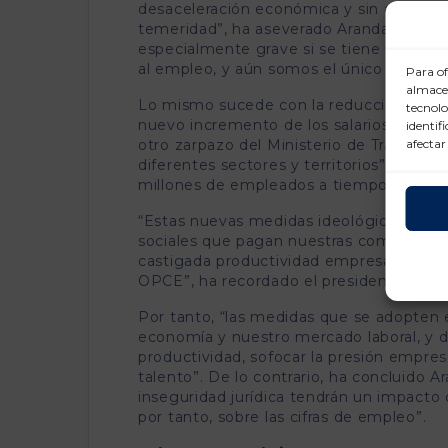
desaceleración económica y sin apoyarse 
temeridad”, ha aseverado Aranda. “Ademá
especialmente grave si se tiene en cu
al empleo, y aún somos el único país de 
Para of
almacen
Lo mismo sucede con la reducción de la j
tecnolo
nuevo incremento de los salarios, tendr
identif
afectar
otro zarpazo del Ministerio de Trabajo al 
diferentes sectores y territorios”. “Todo 
millones de empleados a tiempo parcial q
“Estas nuevas medidas ideológicas de la 
sociales que pagan nuestras compañías, p
castigada productividad empresarial, qu
OPCE”, ha recordado el presidente de 
Por tanto, “las medidas que se adopten e
economía y nuestro mercado laboral, y d
productividad, sofocar la presión empres
talento”. De lo contrario, ha concluido Ara
inseguridad jurídica tendrán un impacto 
por tanto, sobre las cifras de empleo”.