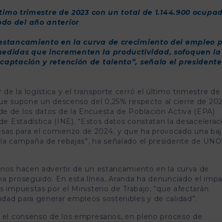
último trimestre de 2023 con un total de 1.144.900 ocupa
do del año anterior
 estancamiento en la curva de crecimiento del empleo 
medidas que incrementen la productividad, sofoquen la
captación y retención de talento”, señala el president
r de la logística y el transporte cerró el último trimestre d
que supone un descenso del 0,25% respecto al cierre de 20
e de los datos de la Encuesta de Población Activa (EPA)
de Estadística (INE). “Estos datos constatan la desacelerac
sas para el comienzo de 2024, y que ha provocado una ba
la campaña de rebajas”, ha señalado el presidente de UNO
 nos hacen advertir de un estancamiento en la curva de
ha proseguido. En esta línea, Aranda ha denunciado el imp
s impuestas por el Ministerio de Trabajo, “que afectarán
dad para generar empleos sostenibles y de calidad”.
n el consenso de los empresarios, en pleno proceso de