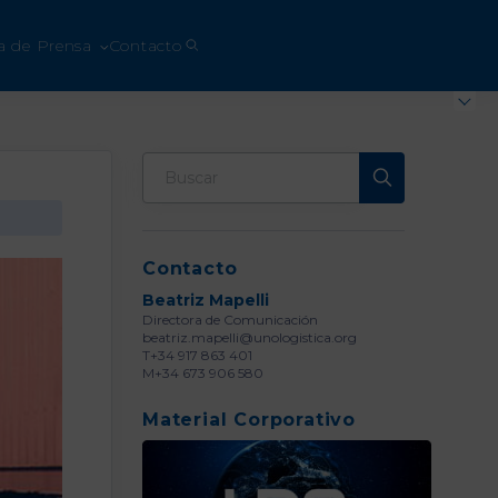
a de Prensa
Contacto
Contacto
Beatriz Mapelli
Directora de Comunicación
beatriz.mapelli@unologistica.org
T+34 917 863 401
M+34 673 906 580
Material Corporativo