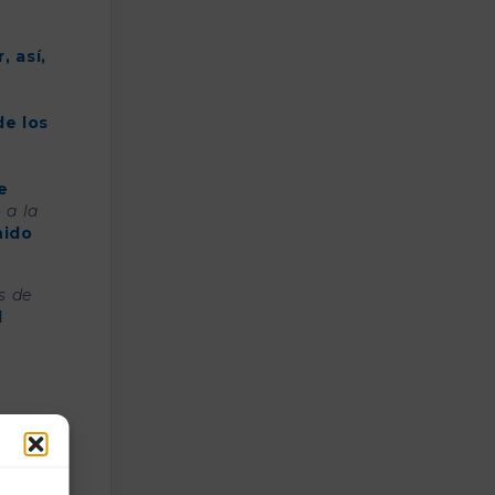
, así,
de los
e
 a la
nido
s de
l
bierno