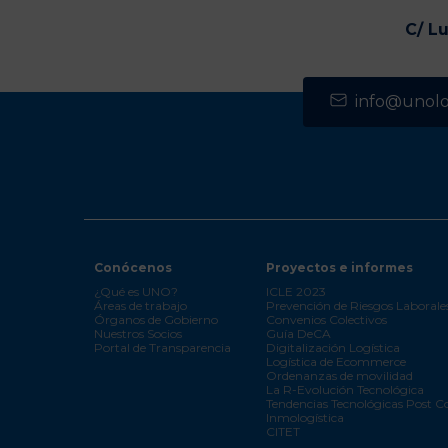
C/ L
info@unolog
Conócenos
Proyectos e informes
¿Qué es UNO?
ICLE 2023
Áreas de trabajo
Prevención de Riesgos Laborale
Órganos de Gobierno
Convenios Colectivos
Nuestros Socios
Guía DeCA
Portal de Transparencia
Digitalización Logística
Logística de Ecommerce
Ordenanzas de movilidad
La R-Evolución Tecnológica
Tendencias Tecnológicas Post C
Inmologística
CITET