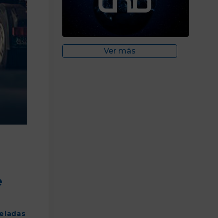
Ver más
e
celadas