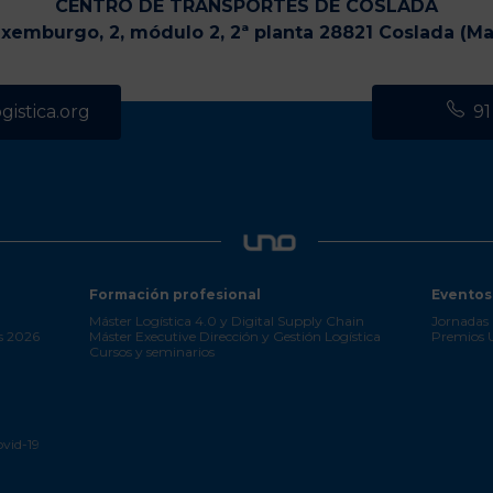
CENTRO DE TRANSPORTES DE COSLADA
uxemburgo, 2, módulo 2, 2ª planta 28821 Coslada (Ma
istica.org
91
Formación profesional
Eventos
Máster Logística 4.0 y Digital Supply Chain
Jornadas 
s 2026
Máster Executive Dirección y Gestión Logística
Premios
Cursos y seminarios
ovid-19