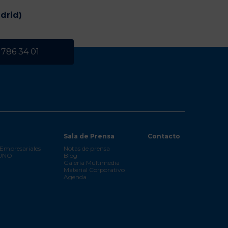
drid)
 786 34 01
Sala de Prensa
Contacto
Empresariales
Notas de prensa
 UNO
Blog
Galería Multimedia
Material Corporativo
Agenda