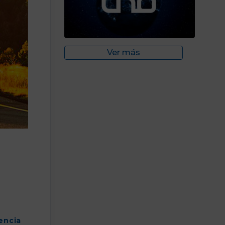
Ver más
encia