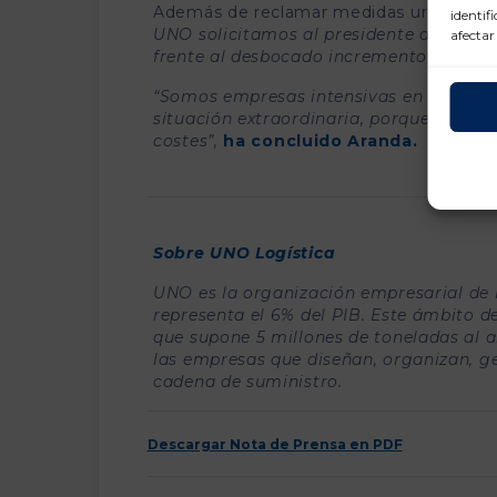
Además de reclamar medidas urgentes e
identif
UNO solicitamos al presidente del Gob
afectar
frente al desbocado incremento del cost
“Somos empresas intensivas en el uso d
situación extraordinaria, porque las 
costes
”,
ha concluido
Aranda.
Sobre UNO Logística
UNO es la organización empresarial de l
representa el 6% del PIB. Este ámbito d
que supone 5 millones de toneladas al
las empresas que diseñan, organizan, ge
cadena de suministro.
Descargar Nota de Prensa en PDF