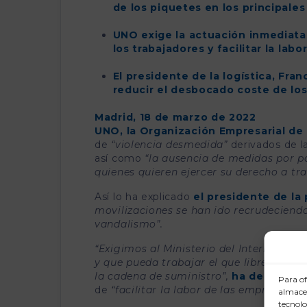
de los piquetes en los principale
UNO exige la actuación inmediata d
los trabajadores y facilitar la lab
El presidente de la logística, Fra
reducir el desbocado coste de l
Madrid, 18 de marzo de 2022
UNO, la Organización Empresarial de
de
“violencia desmedida”
derivados de l
así como
“la ausencia de medidas por p
quienes quieren ejercer su derecho a tr
Así lo ha explicado
el presidente de la 
movilizaciones se han ido recrudeciend
vandalismo”.
“Exigimos al Ministerio del Interior qu
y que pueda trabajar el que libremente
la cadena de suministro”,
ha demandad
Para of
de
“facilitar la lab
or de las empresas”.
almacen
tecnolo