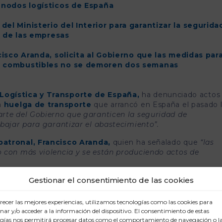
s nodos logísticos de España
el Ministerio del Interior para garantizar la segurida
or de las empresas
ncisco Aranda, solicita al Gobierno que las medidas par
os combustibles no se demoren dos semanas
 Logística y Transporte de España,
ha denunciado actos
a
huelga de transporte
que arrancó en España el pasado 
arte del Gobierno que garanticen la seguridad de
abajar para garantizar el abastecimiento”.
patronal, Francisco Aranda,
quien ha señalado que
“l
as
o con más violencia y se están produciendo actos de
Gestionar el consentimiento de las cookies
e actúe de manera inmediata para garantizar el imperio de 
 quiera, para que podamos asegurar el buen funcionamien
o Aranda,
al tiempo que ha insistido en la necesidad
recer las mejores experiencias, utilizamos tecnologías como las cookies para
ar y/o acceder a la información del dispositivo. El consentimiento de estas
gías nos permitirá procesar datos como el comportamiento de navegación o l