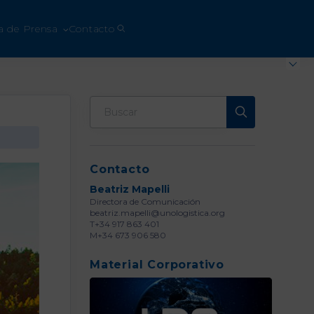
a de Prensa
Contacto
Contacto
Beatriz Mapelli
Directora de Comunicación
beatriz.mapelli@unologistica.org
T+34 917 863 401
M+34 673 906 580
Material Corporativo