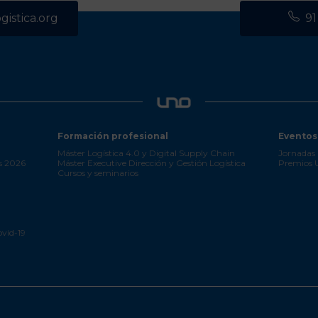
istica.org
91
Formación profesional
Eventos
Máster Logística 4.0 y Digital Supply Chain
Jornadas 
s 2026
Máster Executive Dirección y Gestión Logística
Premios
Cursos y seminarios
ovid-19