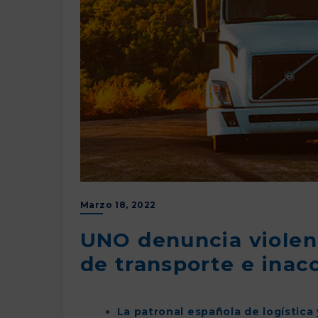
Marzo 18, 2022
UNO denuncia violen
de transporte e inac
La patronal española de logística