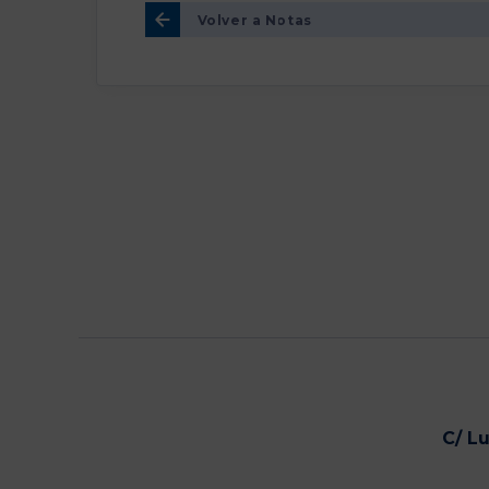
Volver a Notas
C/ L