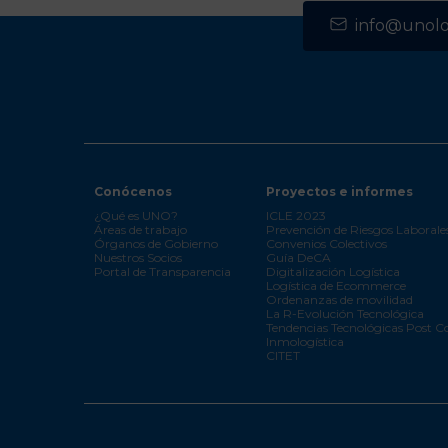
info@unolog
Conócenos
Proyectos e informes
¿Qué es UNO?
ICLE 2023
Áreas de trabajo
Prevención de Riesgos Laborale
Órganos de Gobierno
Convenios Colectivos
Nuestros Socios
Guía DeCA
Portal de Transparencia
Digitalización Logística
Logística de Ecommerce
Ordenanzas de movilidad
La R-Evolución Tecnológica
Tendencias Tecnológicas Post C
Inmologística
CITET