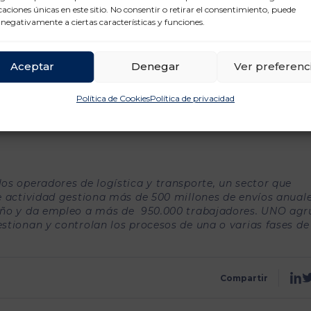
n materia de seguridad,
ha proseguido
Aranda,
“
desde
icaciones únicas en este sitio. No consentir o retirar el consentimiento, puede
ierno que no demoren dos semanas más las medidas para 
 negativamente a ciertas características y funciones.
e del combustible”.
e la energía y necesitamos medidas extraordinarias ante 
Aceptar
Denegar
Ver preferenc
empresas llevamos ya mucho tiempo desangrándonos con es
Política de Cookies
Política de privacidad
os operadores de logística y transporte, un sector que
e actividad gestiona más de 500 millones de envíos anuale
 año y da empleo a más de 950.000 trabajadores. UNO agr
stionan y controlan los procesos de una o varias fases de
Compartir