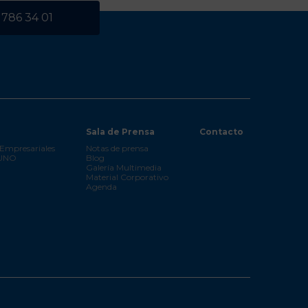
 786 34 01
Sala de Prensa
Contacto
Empresariales
Notas de prensa
 UNO
Blog
Galería Multimedia
Material Corporativo
Agenda