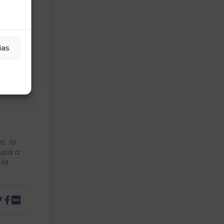
hacer
esta
ias
tos
s, lo
upa a
 la