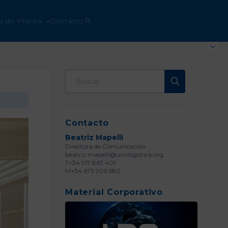
a de Prensa
Contacto
Contacto
Beatriz Mapelli
Directora de Comunicación
beatriz.mapelli@unologistica.org
T+34 917 863 401
M+34 673 906 580
Material Corporativo