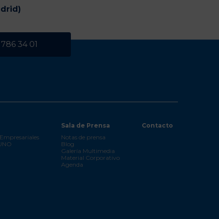
drid)
 786 34 01
Sala de Prensa
Contacto
Empresariales
Notas de prensa
 UNO
Blog
Galería Multimedia
Material Corporativo
Agenda