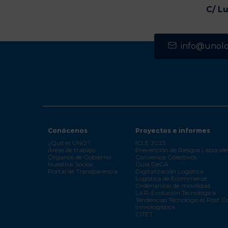
C/ L
info@unolog
Conócenos
Proyectos e informes
¿Qué es UNO?
ICLE 2023
Áreas de trabajo
Prevención de Riesgos Laborale
Órganos de Gobierno
Convenios Colectivos
Nuestros Socios
Guía DeCA
Portal de Transparencia
Digitalización Logística
Logística de Ecommerce
Ordenanzas de movilidad
La R-Evolución Tecnológica
Tendencias Tecnológicas Post C
Inmologística
CITET