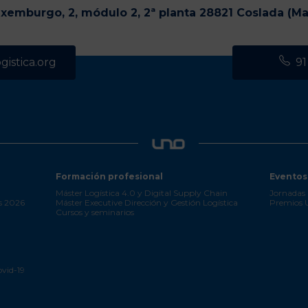
uxemburgo, 2, módulo 2, 2ª planta 28821 Coslada (Ma
istica.org
91
Formación profesional
Eventos
Máster Logística 4.0 y Digital Supply Chain
Jornadas 
s 2026
Máster Executive Dirección y Gestión Logística
Premios
Cursos y seminarios
ovid-19