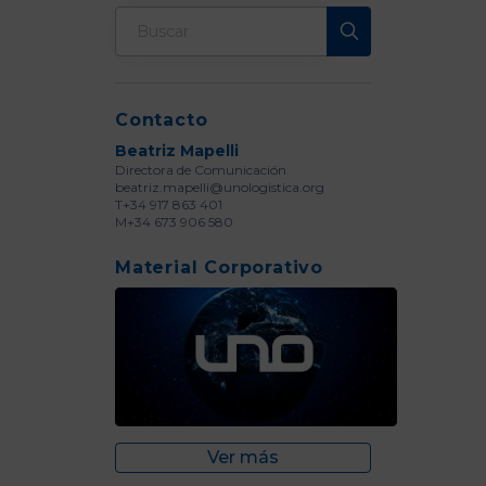
Contacto
Beatriz Mapelli
Directora de Comunicación
beatriz.mapelli@unologistica.org
T+34 917 863 401
M+34 673 906 580
Material Corporativo
Ver más