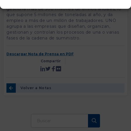
representa el 8% del PIB. Este ámbito de actividad
gestiona más de 500 millones de envíos anuales, lo
que supone 5 millones de toneladas al año, y da
empleo a más de un millón de trabajadores. UNO
agrupa a las empresas que diseñan, organizan,
gestionan y controlan los procesos de una o varias
fases de la cadena de suministro.
Descargar Nota de Prensa en PDF
Compartir
Volver a Notas