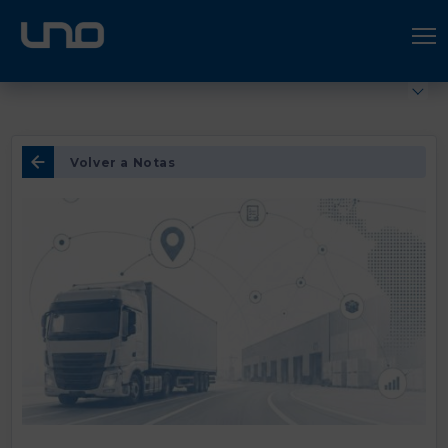
ÚNETE A UNO LOGÍSTICA
Hazte socio
Volver a Notas