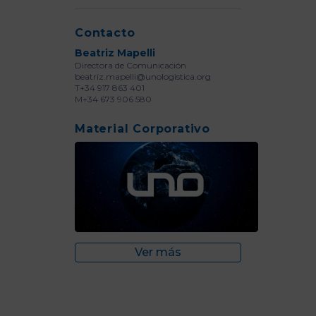
Contacto
Beatriz Mapelli
Directora de Comunicación
beatriz.mapelli@unologistica.org
T+34 917 863 401
M+34 673 906 580
Material Corporativo
Ver más