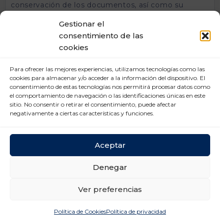
conservación de los documentos, así como su
accesibilidad inmediata en caso de inspección en
Gestionar el
carretera.
consentimiento de las
«El DeCA representa un nuevo paso en la
cookies
digitalización del transporte de mercancías, pero su
éxito dependerá de que toda la cadena logística
Para ofrecer las mejores experiencias, utilizamos tecnologías como las
comparta una misma interpretación de las
cookies para almacenar y/o acceder a la información del dispositivo. El
obligaciones que introduce la norma. Reducir la
consentimiento de estas tecnologías nos permitirá procesar datos como
incertidumbre es tan importante como desarrollar la
el comportamiento de navegación o las identificaciones únicas en este
tecnología necesaria para cumplirla», ha concluido
sitio. No consentir o retirar el consentimiento, puede afectar
Aranda.
negativamente a ciertas características y funciones.
La guía completa puede descargarse a través de la
página web de UNO, previa cumplimentación del
Aceptar
siguiente formulario:
https://unologistica.org/proyectos-e-informes/guia-
Denegar
documento-electronico-de-control-administrativo-
deca/
Ver preferencias
Sobre UNO Logística
UNO es la organización empresarial de los
Política de Cookies
Política de privacidad
operadores de logística y transporte, un sector que