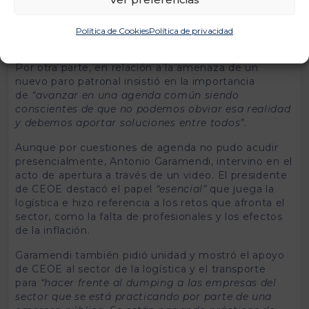
descarbonización del sector dio a entender que se
será flexible, entre otras cuestiones porque
“no
existen aún tecnologías maduras”
en actividades
Política de Cookies
Política de privacidad
como, por ejemplo, el transporte pesado.
Por otra parte, en relación a la amenaza de un
nuevo paro patronal insistió en la importancia
de
“avanzar en una agenda común siendo
conscientes de que no podemos obviar esa realidad
y debemos aportar soluciones entre todos”.
Aunque por cuestiones de agenda no pudo acudir
presencialmente, Antonio Garamendi, intervino en el
acto de apertura a través de un video. El presidente
de CEOE destacó el papel
“esencial”
que juega la
logística e hizo referencia a los retos que afronta el
sector, como la falta de profesionales y los efectos
de la inflación.
Garamendi también pidió unidad y mostró el apoyo
de CEOE al sector de la logística y el transporte
para
“hacer frente al dumping a las empresas del
sector que se está practicando por parte de una