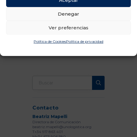
Aceptar
Descargar Nota de Prensa en PDF
Denegar
Compartir
Ver preferencias
Política de Cookies
Política de privacidad
Volver a Notas
Contacto
Beatriz Mapelli
Directora de Comunicación
beatriz.mapelli@unologistica.org
T+34 917 863 401
M+34 673 906 580