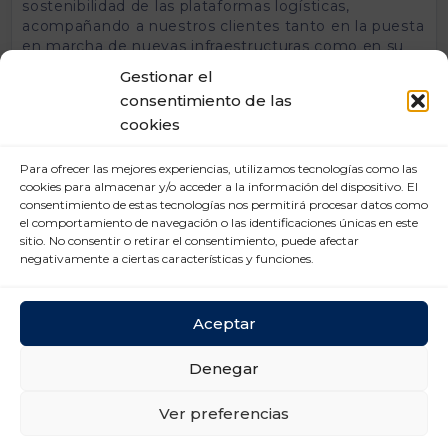
sostenibilidad de las plataformas logísticas,
acompañando a nuestros clientes tanto en la puesta
en marcha de nuevas infraestructuras como en su
operación diaria».
Gestionar el
consentimiento de las
Sobre UNO Logística
UNO es la organización empresarial de los
cookies
operadores de logística y transporte, un sector que
representa el 7% del PIB. Este ámbito de actividad
Para ofrecer las mejores experiencias, utilizamos tecnologías como las
gestiona más de 1.000 millones de envíos anuales,
cookies para almacenar y/o acceder a la información del dispositivo. El
lo que supone 5 millones de toneladas al año, y da
consentimiento de estas tecnologías nos permitirá procesar datos como
empleo a más de un millón de trabajadores. UNO
el comportamiento de navegación o las identificaciones únicas en este
agrupa a las empresas que diseñan, organizan,
sitio. No consentir o retirar el consentimiento, puede afectar
negativamente a ciertas características y funciones.
gestionan y controlan los procesos de una o varias
fases de la cadena de suministro.
Sobre Elecox
Aceptar
Elecox es una compañía especializada en
instalaciones técnicas y mantenimiento integral de
Denegar
infraestructuras en sectores como logística, retail e
industria. La empresa desarrolla proyectos de
Ver preferencias
electricidad, climatización, protección contra
incendios y automatización, así como el