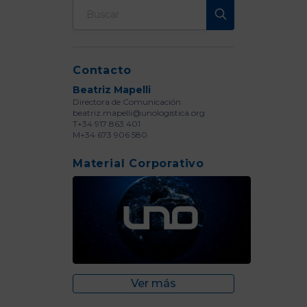
Contacto
Beatriz Mapelli
Directora de Comunicación
beatriz.mapelli@unologistica.org
T+34 917 863 401
M+34 673 906 580
Material Corporativo
Ver más