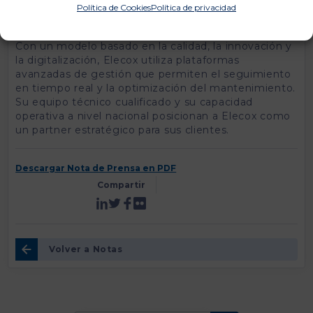
mantenimiento integral de instalaciones,
Política de Cookies
Política de privacidad
garantizando su continuidad operativa y eficiencia.
Con un modelo basado en la calidad, la innovación y
la digitalización, Elecox utiliza plataformas
avanzadas de gestión que permiten el seguimiento
en tiempo real y la optimización del mantenimiento.
Su equipo técnico cualificado y su capacidad
operativa a nivel nacional posicionan a Elecox como
un partner estratégico para sus clientes.
Descargar Nota de Prensa en PDF
Compartir
Volver a Notas