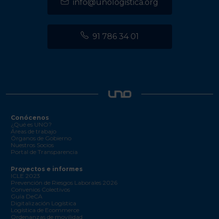
info@unologistica.org
91 786 34 01
Conócenos
¿Qué es UNO?
Áreas de trabajo
Órganos de Gobierno
Nuestros Socios
Portal de Transparencia
Proyectos e informes
ICLE 2023
Prevención de Riesgos Laborales 2026
Convenios Colectivos
Guía DeCA
Digitalización Logística
Logística de Ecommerce
Ordenanzas de movilidad