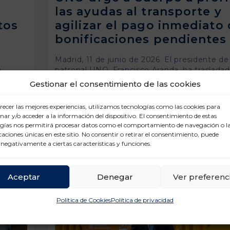
las ayudas al transporte y
tos
agilizar el pago inmediato 
bonificaciones pendientes
Madrid, 11 de junio de 2026. El presidente de 
a
patronal UNO, Francisco Aranda, ha trasladad
ncia
ministro de Economía, Comercio y Empresa,
Gestionar el consentimiento de las cookies
Cuerpo, la necesidad de prorrogar con carác
tor
urgente las ayudas extraordinarias aprobadas
recer las mejores experiencias, utilizamos tecnologías como las cookies para
os
pasado marzo para paliar el impacto económ
ar y/o acceder a la información del dispositivo. El consentimiento de estas
en la
guerra de Irán sobre el sector logístico, cuya
gías nos permitirá procesar datos como el comportamiento de navegación o l
[…]
icaciones únicas en este sitio. No consentir o retirar el consentimiento, puede
 negativamente a ciertas características y funciones.
Aceptar
Denegar
Ver preferenc
Política de Cookies
Política de privacidad