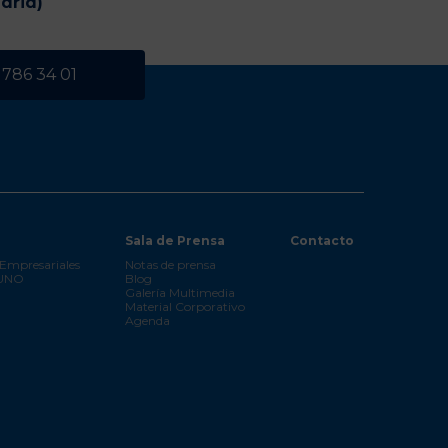
drid)
 786 34 01
Sala de Prensa
Contacto
Empresariales
Notas de prensa
 UNO
Blog
Galería Multimedia
Material Corporativo
Agenda