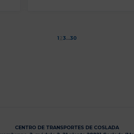
Paginación
1
2
3
…
30
de
entradas
CENTRO DE TRANSPORTES DE COSLADA