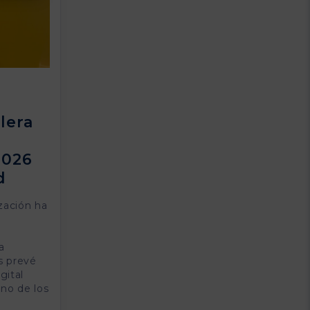
lera
2026
d
zación ha
a
s prevé
gital
no de los