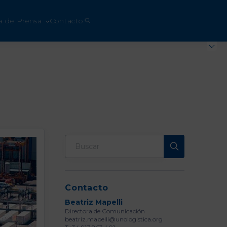
a de Prensa
Contacto
Contacto
Beatriz Mapelli
Directora de Comunicación
beatriz.mapelli@unologistica.org