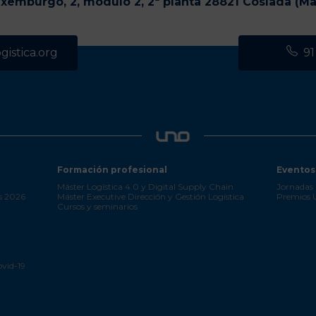
uxemburgo, 2, módulo 2, 2ª planta 28821 Coslada (Ma
istica.org
91
Formación profesional
Eventos
Máster Logística 4.0 y Digital Supply Chain
Jornadas 
s 2026
Máster Executive Dirección y Gestión Logística
Premios
Cursos y seminarios
ovid-19