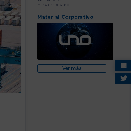
T+34 917 863 401
M+34 673 906 580
Material Corporativo
Ver más