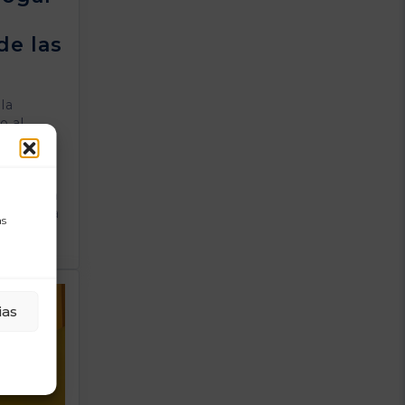
de las
la
o al
 Carlos
ter
 el
ico de la
 vigencia
as
ias