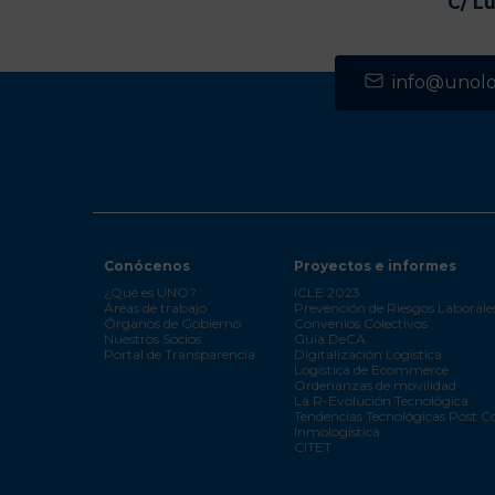
C/ L
info@unolog
Conócenos
Proyectos e informes
¿Qué es UNO?
ICLE 2023
Áreas de trabajo
Prevención de Riesgos Laborale
Órganos de Gobierno
Convenios Colectivos
Nuestros Socios
Guía DeCA
Portal de Transparencia
Digitalización Logística
Logística de Ecommerce
Ordenanzas de movilidad
La R-Evolución Tecnológica
Tendencias Tecnológicas Post C
Inmologística
CITET