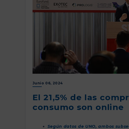
Junio 06, 2024
El 21,5% de las compr
consumo son online
Según datos de UNO, ambos subse