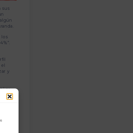
n sus
ún
 algún
Aranda.
 los
14%”.
fil
 el
zar y
iliza
s de
in
ntos
as