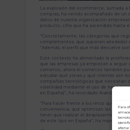
La explosión del ecommerce, sumada a l
compras, ha venido acompañado de un c
datos de nuestra organización empresari
producto, cifra que ha ascendido hasta e
“Concretamente, las categorías que regi
complementos, que suponen alrededor del 
“Además, el perfil que más devuelve son 
Este contexto ha alimentado la proliferac
que las empresas ya empiezan a seguir de
comercio, ahora el comercio también puede
estudiar qué zonas y qué clientes son l
compañías tecnológicas que necesitan op
volatilidad mediante el uso de herramien
en España)”, ha recordado Aranda.
“Para hacer frente a los retos que plante
Para of
conveniencia, que optimizan las devoluci
almacen
tener que realizar el desplazamiento h
tecnolo
de este tipo en España”, ha manifestado
identif
afectar