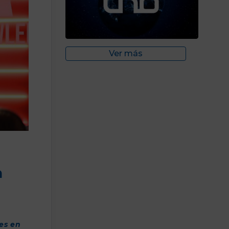
Ver más
n
es en