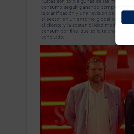
“Estas son sólo algunas de las múltiples 
consumo seguir ganando competitividad y 
la planificación y una revisión permanen
el sector en un entorno global cambiante,
al cliente y la sostenibilidad medioambi
consumidor final que solicita productos 
concluido.