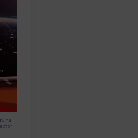
i, ha
ector