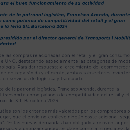
e para el buen funcionamiento de su actividad
nte de la patronal logística, Francisco Aranda, durante
te como palanca de competitividad del retail y el gran
 la feria SIL Barcelona 2024
residido por el director general de Transports i Mobili
Martori
de las compras relacionadas con el retail y el gran consumo
 de UNO, destacando especialmente las categorías de moda
ecnología. Para dar respuesta al crecimiento del ecommerce y
 de entrega rápida y eficiente, ambos subsectores invierte
en servicios de logística y transporte.
e de la patronal logística, Francisco Aranda, durante la
 el transporte como palanca de competitividad del retail y el
rco de SIL Barcelona 2024.
áles son los criterios más valorados por los compradores o
ugar, que el envío no conlleve ningún coste adicional, seg
rega”. “Estas nuevas demandas han obligado a reinventar por
esas, y a priorizar conceptos clave como la inmediatez, la