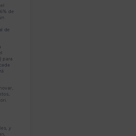
el
 16% de
ún
al de
a
el
) para
 cada
rá
novar,
ntos,
ori.
les
, y
an,