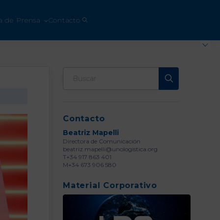
a de Prensa
Contacto
Contacto
Beatriz Mapelli
Directora de Comunicación
beatriz.mapelli@unologistica.org
T+34 917 863 401
M+34 673 906 580
Material Corporativo