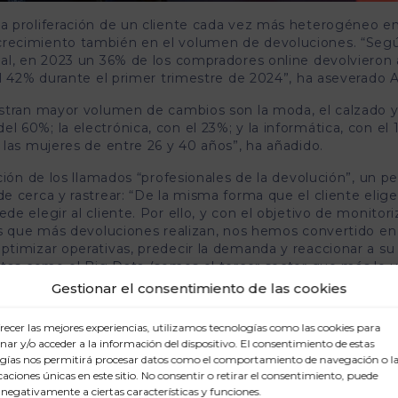
a proliferación de un cliente cada vez más heterogéneo e
recimiento también en el volumen de devoluciones. “Seg
al, en 2023 un 36% de los compradores online devolvieron
l 42% durante el primer trimestre de 2024”, ha aseverado 
stran mayor volumen de cambios son la moda, el calzado y
60%; la electrónica, con el 23%; y la informática, con el 
las mujeres de entre 26 y 40 años”, ha añadido.
ión de los llamados “profesionales de la devolución”, un per
 cerca y rastrear: “De la misma forma que el cliente elige
 elegir al cliente. Por ello, y con el objetivo de monitori
os que más devoluciones realizan, nos hemos convertido en
timizar operativas, predecir la demanda y reaccionar a su
tas como el Big Data (somos el tercer sector que más lo ut
Gestionar el consentimiento de las cookies
a la logística inversa también son clave los lockers y punto
recer las mejores experiencias, utilizamos tecnologías como las cookies para
ones y permiten acercar la mercancía al consumidor final s
ar y/o acceder a la información del dispositivo. El consentimiento de estas
asta su casa: actualmente contamos con más de 30.000 pu
gías nos permitirá procesar datos como el comportamiento de navegación o l
 Aranda.
icaciones únicas en este sitio. No consentir o retirar el consentimiento, puede
 negativamente a ciertas características y funciones.