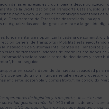
ización de las empresas es crucial para la descarbonización d
ente de la Digitalización del Transporte Catalán, solo un
tienen página web, y el uso de tecnologías avanzadas es a
al, el Departament de Territori ha desarrollado una app
 no digitalizadas acceder gratuitamente a la gestión digit
es fundamental para optimizar la cadena de suministro y l
Dirección General de Transports i Mobilitat está ejecutando 
 la instalación de Sistemas Inteligentes de Transporte (ITS
e vehículos de transporte, además de medir las emisiones de
 información valiosa para la toma de decisiones y contribui
ctor”, ha proseguido.
l transporte en España depende de nuestra capacidad para in
O sigue siendo un pilar fundamental en este proceso, y ju
s eficiente, sostenible y competitivo.”, ha concluido Mart
os operadores de logística y transporte, un sector que
de actividad gestiona más de
1.040 millones de envíos anua
jadores. UNO agrupa a las empresas que diseñan, organiz