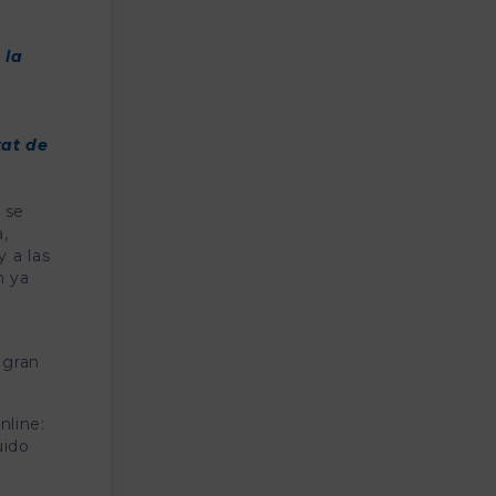
 la
tat de
 se
,
 a las
n ya
 gran
nline:
uido