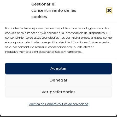
Gestionar el
consentimiento de las
cookies
Para ofrecer las mejores experiencias, utilizamos tecnologías como las
cookies para almacenar y/o acceder a la información del dispositivo. El
consentimiento de estas tecnologías nos permitirá procesar datos como
el comportamiento de navegación o las identificaciones únicas en este
sitio. No consentir o retirar el consentimiento, puede afectar
negativamente a ciertas características y funciones.
Por otro lado, en términos de competitividad
internacional, Aranda ha subrayado la importancia de
Aceptar
aprovechar la posición geoestratégica de España
como centro de conexión de Europa, Asia y África
Denegar
con Latinoamérica y Estados Unidos. “Es necesario
que este potencial se refleje en la estrategia
comercial del Gobierno, promocionando nuestra
Ver preferencias
infraestructura logística en las principales ferias
internacionales para que más empresas consoliden
Política de Cookies
Política de privacidad
aquí sus grandes tráficos intercontinentales”, ha
destacado.