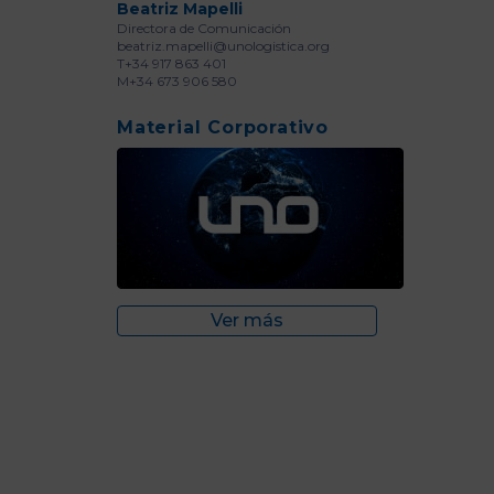
Beatriz Mapelli
Directora de Comunicación
beatriz.mapelli@unologistica.org
T+34 917 863 401
M+34 673 906 580
Material Corporativo
Ver más