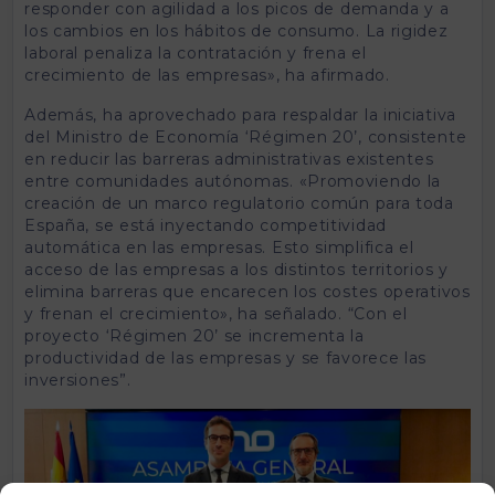
responder con agilidad a los picos de demanda y a
los cambios en los hábitos de consumo. La rigidez
laboral penaliza la contratación y frena el
crecimiento de las empresas», ha afirmado.
Además, ha aprovechado para respaldar la iniciativa
del Ministro de Economía ‘Régimen 20’, consistente
en reducir las barreras administrativas existentes
entre comunidades autónomas. «Promoviendo la
creación de un marco regulatorio común para toda
España, se está inyectando competitividad
automática en las empresas. Esto simplifica el
acceso de las empresas a los distintos territorios y
elimina barreras que encarecen los costes operativos
y frenan el crecimiento», ha señalado. “Con el
proyecto ‘Régimen 20’ se incrementa la
productividad de las empresas y se favorece las
inversiones”.