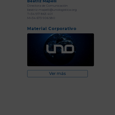
Beatriz Mapelli
Directora de Comunicación
beatriz.mapelli@unologistica.org
T+34 917 863 401
M+34 673 906 580
Material Corporativo
Ver más