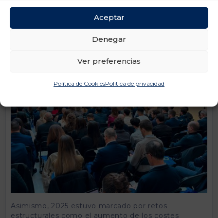
consumo”, ha señalado el presidente de UNO
Logística, Francisco Aranda.
Aceptar
“En un contexto de permacrisis, el talento y la
Denegar
tecnología son hoy las principales palancas de
competitividad del sector y elementos clave para
una gestión eficiente y resiliente de la cadena de
Ver preferencias
suministro”, ha destacado Francisco Aranda.
Política de Cookies
Política de privacidad
Asimismo, 2025 estuvo marcado por retos
estructurales como el aumento de los costes