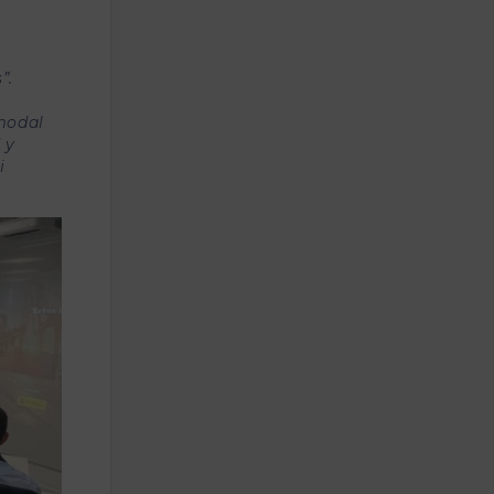
”.
rmodal
 y
i