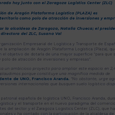
brado hoy junto con el Zaragoza Logistics Center (ZLC)
ión de Aragón Plataforma Logística (PLAZA) es
territorio como polo de atracción de inversiones y emp
or la alcaldesa de Zaragoza, Natalia Chueca; el presid
 directora del ZLC, Susana Val
rganización Empresarial de Logística y Transporte de Espa
e la ampliación de Aragón Plataforma Logística (Plaza), qu
el objetivo de dotarla de una mayor superficie “para que 
y polo de atracción de inversiones y empresas”.
a un ambicioso proyecto para ampliar este espacio en 2,
 aplaudimos porque constituye una magnífica medida de
dente de UNO, Francisco Aranda.
“No obstante, urge agi
ersiones internacionales que busquen suelo logístico disp
a patronal española de logística UNO, Francisco Aranda, dur
logística y el transporte en el nuevo paradigma del comerci
tes del sector y el Zaragoza Logistics Center (ZLC), que h
nales y ha contado con la participación de la alcaldesa de