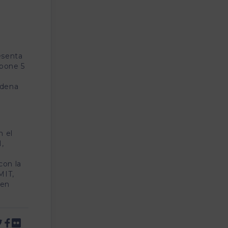
esenta
upone 5
adena
n el
,
con la
MIT,
 en