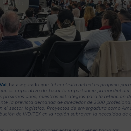
Val
, ha asegurado que
“el contexto actual es propicio para
que es imperativo destacar la importancia primordial del
os próximos años, nuestras estrategias para la retención d
ante la prevista demanda de alrededor de 2000 profesiona
en el sector logístico. Proyectos de envergadura como A
ibución de INDITEX en la región subrayan la necesidad de 
r y promover vocaciones entre los jóvenes hacia las