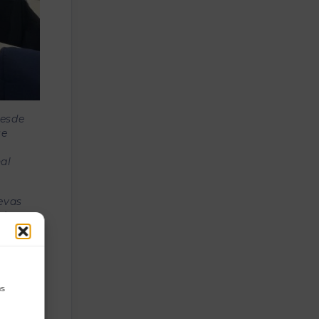
desde
se
al
uevas
 la
a
n de
a línea
as
y de