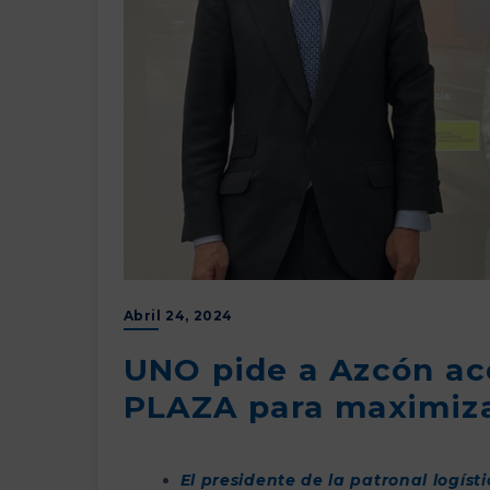
Abril 24, 2024
UNO pide a Azcón ace
PLAZA para maximiza
El presidente de la patronal logís