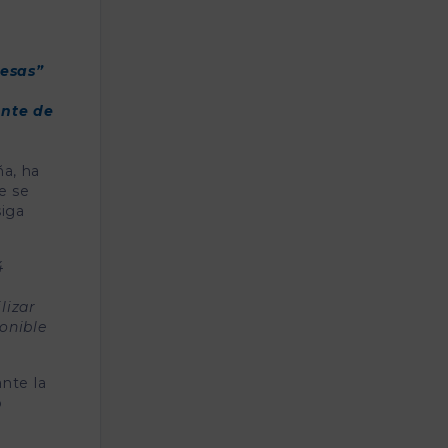
resas”
ente de
ña, ha
e se
siga
4
lizar
onible
ante la
o
a