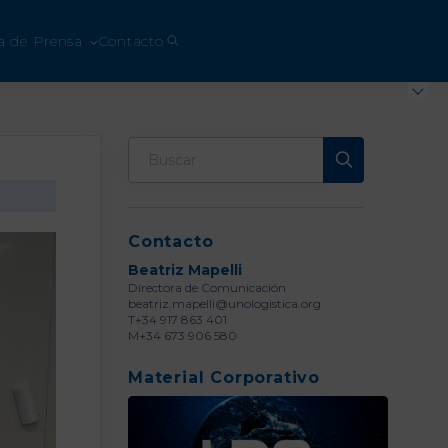
a de Prensa
Contacto
Contacto
Beatriz Mapelli
Directora de Comunicación
beatriz.mapelli@unologistica.org
T+34 917 863 401
M+34 673 906 580
Material Corporativo