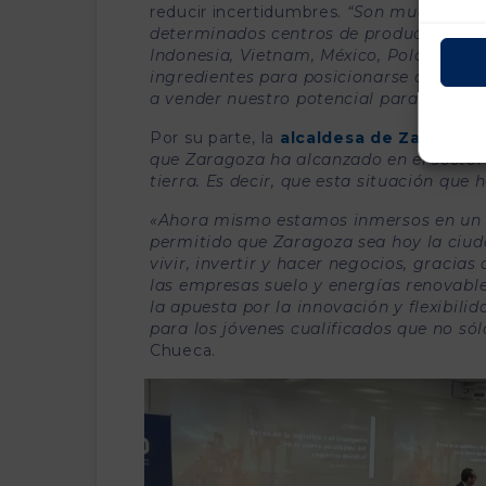
reducir incertidumbres.
“Son muchos los
determinados centros de producción pa
Indonesia, Vietnam, México, Polonia o 
ingredientes para posicionarse dentro d
a vender nuestro potencial para captar 
Por su parte, la
alcaldesa de Zaragoza
que Zaragoza ha alcanzado en el sector 
tierra. Es decir, que esta situación que 
«Ahora mismo estamos inmersos en un 
permitido que Zaragoza sea hoy la ciud
vivir, invertir y hacer negocios, gracias
las empresas suelo y energías renovable
la apuesta por la innovación y flexibilid
para los jóvenes cualificados que no sólo
Chueca.