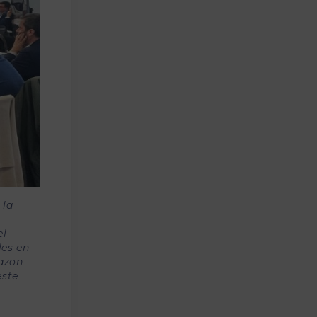
 la
el
les en
mazon
este