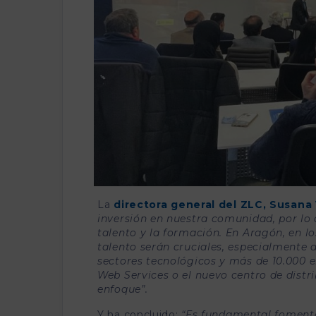
La
directora general del ZLC, Susana 
inversión en nuestra comunidad, por lo 
talento y la formación. En Aragón, en l
talento serán cruciales, especialmente 
sectores tecnológicos y más de 10.000 
Web Services o el nuevo centro de distr
enfoque”.
Y ha concluido:
“Es fundamental fomenta