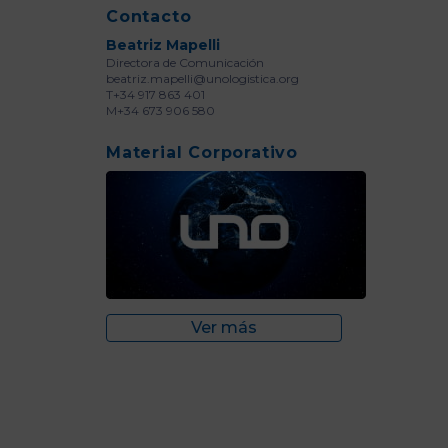
Contacto
Beatriz Mapelli
Directora de Comunicación
beatriz.mapelli@unologistica.org
T+34 917 863 401
M+34 673 906 580
Material Corporativo
Ver más