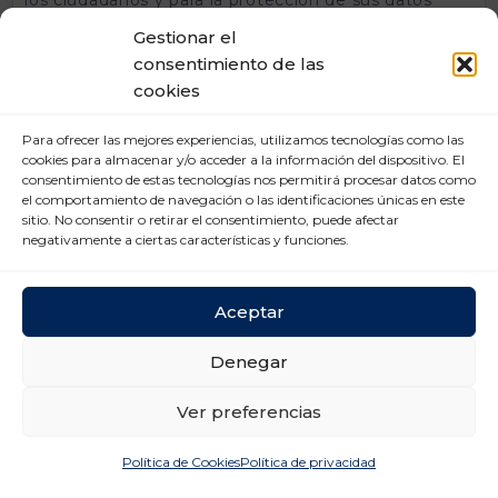
personales”.
Gestionar el
La elaboración de estos modelos pretende dotar de
consentimiento de las
mayor claridad y seguridad jurídica a las empresas
cookies
logísticas, favoreciendo al mismo tiempo una
aplicación efectiva de la normativa que garantice la
Para ofrecer las mejores experiencias, utilizamos tecnologías como las
protección de los datos personales sin obstaculizar
cookies para almacenar y/o acceder a la información del dispositivo. El
el desarrollo de la actividad empresarial. Asimismo,
consentimiento de estas tecnologías nos permitirá procesar datos como
las empresas asociadas a UNO tendrán acceso a
el comportamiento de navegación o las identificaciones únicas en este
estos modelos, facilitando su aplicación práctica en
sitio. No consentir o retirar el consentimiento, puede afectar
el día a día del sector.
negativamente a ciertas características y funciones.
UNO continuará trabajando de manera estrecha con
la AEPD para abordar nuevos retos en materia de
Aceptar
protección de datos, reafirmando su compromiso
con la seguridad jurídica de las empresas y la
Denegar
protección de la información de los ciudadanos.
Sobre UNO Logística
Ver preferencias
UNO es la organización empresarial de los
operadores de logística y transporte, un sector que
Política de Cookies
Política de privacidad
representa el 7% del PIB. Este ámbito de actividad
gestiona más de 1.000 millones de envíos anuales,