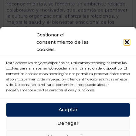
reconocimientos, se fomenta un ambiente relajado,
colaborativo y motivador, que, además de promover
la cultura organizacional, afianza las relaciones, y
mejora la salud y el bienestar emocional de los
empleados.
Gestionar el
6.
Mide, ajusta y mejora continuamente
consentimiento de las
cookies
Como cualquier proceso, la comunicación interna
debe medirse de manera constante. Indicadores
como el nivel de participación en acciones internas,
Para ofrecer las mejores experiencias, utilizamos tecnologías como las
la comprensión de mensajes clave, la satisfacción de
cookies para almacenar y/o acceder a la información del dispositivo. El
consentimiento de estas tecnologías nos permitirá procesar datos como
los empleados y el clima organizacional son
el comportamiento de navegación o las identificaciones únicas en este
fundamentales para evaluar si la estrategia está
sitio. No consentir o retirar el consentimiento, puede afectar
funcionando correctamente. Además, permiten
negativamente a ciertas características y funciones.
identificar áreas de oportunidad y diseñar nuevas
iniciativas que respondan a las necesidades reales
del equipo.
Aceptar
Denegar
Categoría:
Comunicación