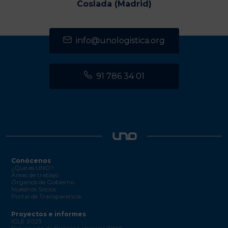
Coslada (Madrid)
info@unologistica.org
91 786 34 01
Conócenos
¿Qué es UNO?
Áreas de trabajo
Órganos de Gobierno
Nuestros Socios
Portal de Transparencia
Proyectos e informes
ICLE 2023