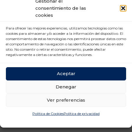
Gestionar el
consentimiento de las
Mercado Laboral (6)
cookies
Nuevas tecnologías (2)
Para ofrecer las mejores experiencias, utilizamos tecnologías como las
Prevención Riesgos
cookies para almacenar y/o acceder a la información del dispositivo. El
Laborales (12)
consentimiento de estas tecnologías nos permitirá procesar datos como
el comportamiento de navegación o las identificaciones únicas en este
Relaciones laborales (11)
sitio. No consentir o retirar el consentimiento, puede afectar
negativamente a ciertas características y funciones.
Aceptar
Denegar
Ver preferencias
Política de Cookies
Política de privacidad