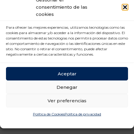
consentimiento de las
Mercado Laboral (6)
cookies
Nuevas tecnologías (2)
Para ofrecer las mejores experiencias, utilizamos tecnologías como las
Prevención Riesgos
cookies para almacenar y/o acceder a la información del dispositivo. El
Laborales (12)
consentimiento de estas tecnologías nos permitirá procesar datos como
el comportamiento de navegación o las identificaciones únicas en este
Relaciones laborales (11)
sitio. No consentir o retirar el consentimiento, puede afectar
negativamente a ciertas características y funciones.
Aceptar
Denegar
Ver preferencias
Política de Cookies
Política de privacidad