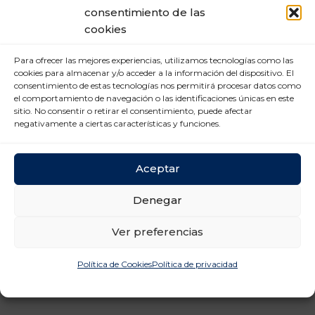
Mercado Laboral (6)
consentimiento de las
cookies
Nuevas tecnologías (2)
Para ofrecer las mejores experiencias, utilizamos tecnologías como las
Prevención Riesgos
cookies para almacenar y/o acceder a la información del dispositivo. El
Laborales (12)
consentimiento de estas tecnologías nos permitirá procesar datos como
el comportamiento de navegación o las identificaciones únicas en este
Relaciones laborales (11)
sitio. No consentir o retirar el consentimiento, puede afectar
negativamente a ciertas características y funciones.
Aceptar
Denegar
Ver preferencias
Política de Cookies
Política de privacidad