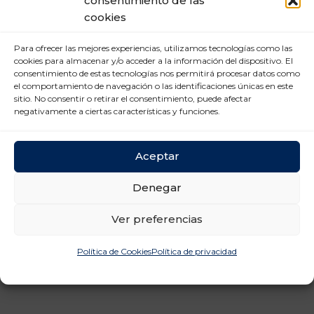
consentimiento de las
Nuevas tecnologías (2)
cookies
Prevención Riesgos
Para ofrecer las mejores experiencias, utilizamos tecnologías como las
Laborales (12)
cookies para almacenar y/o acceder a la información del dispositivo. El
consentimiento de estas tecnologías nos permitirá procesar datos como
Relaciones laborales (11)
el comportamiento de navegación o las identificaciones únicas en este
sitio. No consentir o retirar el consentimiento, puede afectar
negativamente a ciertas características y funciones.
Aceptar
Denegar
Ver preferencias
Política de Cookies
Política de privacidad