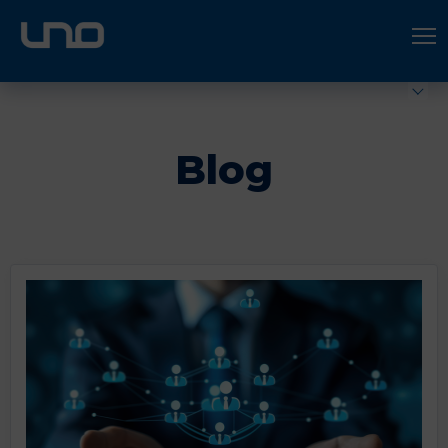
ÚNETE A UNO LOGÍSTICA
Hazte socio
Blog