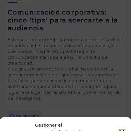
Comunicación corporativa:
cinco ‘tips’ para acercarte a la
audiencia
Este post no pretende (ni puede) ofrecerte la clave
definitiva del éxito, pero sí una serie de consejos
que podrás integrar en tu estrategia de
comunicación diaria para añadirle un extra de
creatividad.
Y es que, en un contexto global marcado por la
sobreinformación, en el que captar la atención de
tu público puede convertirse en una auténtica
aventura, no queda otra que tirar de ingenio para
lograr ese lugar destacado entre los eternos scrolls
de los usuarios.
Comunicación
Gestionar el