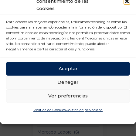
Comunicación
consentimiento de las
cookies
Para ofrecer las mejores experiencias, utilizamos tecnologías como las
cookies para almacenar y/o acceder a la información del dispositivo. El
consentimiento de estas tecnologías nos permitirá procesar datos como
el comportamiento de navegación o las identificaciones únicas en este
sitio. No consentir o retirar el consentimiento, puede afectar
negativamente a ciertas características y funciones.
Categorías
Aceptar
Comunicación (10)
Denegar
Consumo (1)
Ver preferencias
Digitalización (1)
Francisco Aranda (1)
Política de Cookies
Política de privacidad
Logística y Transporte (4)
Mercado Laboral (6)