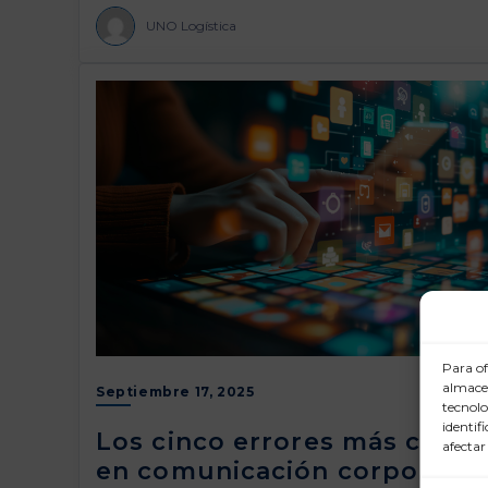
UNO Logística
Para of
almacen
Septiembre 17, 2025
tecnolo
identif
Los cinco errores más comu
afectar
en comunicación corporativ