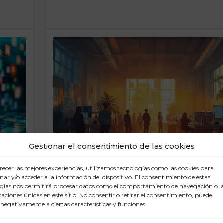
Gestionar el consentimiento de las cookies
recer las mejores experiencias, utilizamos tecnologías como las cookies para
ar y/o acceder a la información del dispositivo. El consentimiento de estas
Junio 16, 2025
gías nos permitirá procesar datos como el comportamiento de navegación o l
icaciones únicas en este sitio. No consentir o retirar el consentimiento, puede
Seis claves para mejorar la
nes
 negativamente a ciertas características y funciones.
comunicación interna de t
a y