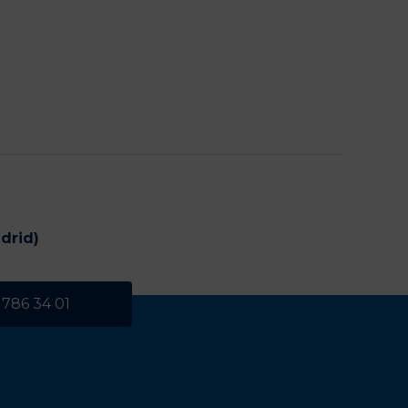
drid)
 786 34 01