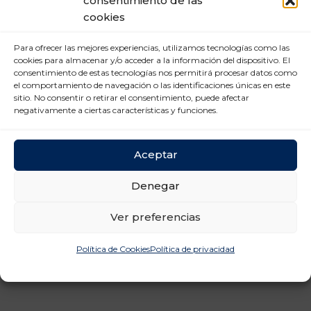
consentimiento de las
Nuevas tecnologías (2)
cookies
Prevención Riesgos
Para ofrecer las mejores experiencias, utilizamos tecnologías como las
Laborales (12)
cookies para almacenar y/o acceder a la información del dispositivo. El
consentimiento de estas tecnologías nos permitirá procesar datos como
Relaciones laborales (11)
el comportamiento de navegación o las identificaciones únicas en este
sitio. No consentir o retirar el consentimiento, puede afectar
negativamente a ciertas características y funciones.
Aceptar
Denegar
Ver preferencias
Política de Cookies
Política de privacidad