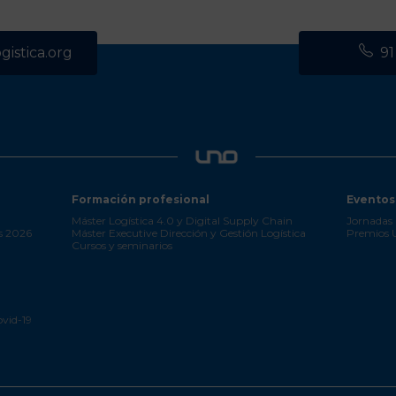
istica.org
91
Formación profesional
Eventos
Máster Logística 4.0 y Digital Supply Chain
Jornadas 
s 2026
Máster Executive Dirección y Gestión Logística
Premios
Cursos y seminarios
ovid-19