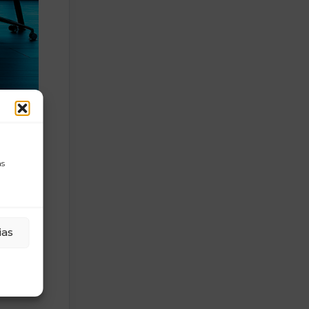
 el
as
ias
 los
 estos