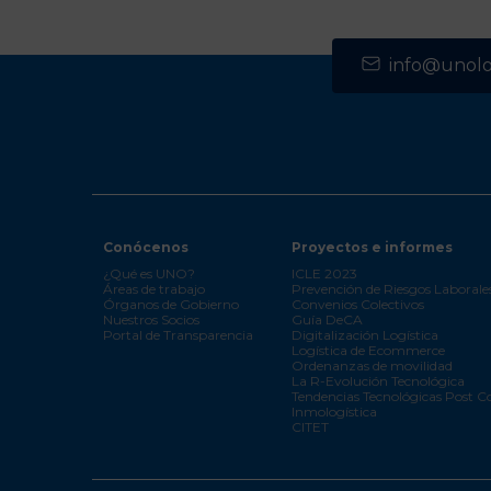
info@unolog
Conócenos
Proyectos e informes
¿Qué es UNO?
ICLE 2023
Áreas de trabajo
Prevención de Riesgos Laborale
Órganos de Gobierno
Convenios Colectivos
Nuestros Socios
Guía DeCA
Portal de Transparencia
Digitalización Logística
Logística de Ecommerce
Ordenanzas de movilidad
La R-Evolución Tecnológica
Tendencias Tecnológicas Post C
Inmologística
CITET