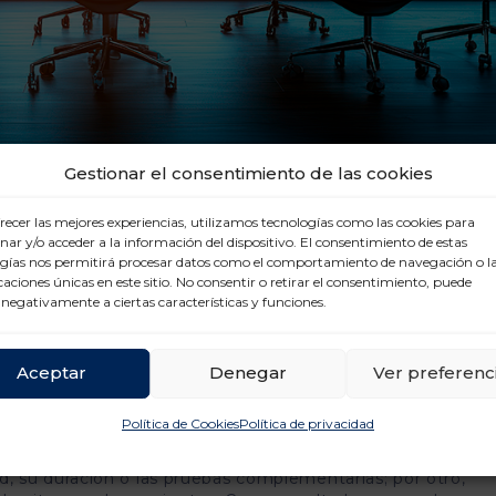
Gestionar el consentimiento de las cookies
stión compartida con las mutuas
de las dolencias más
recer las mejores experiencias, utilizamos tecnologías como las cookies para
ar y/o acceder a la información del dispositivo. El consentimiento de estas
ían dos objetivos:
reducir el absentismo
y
desbloquear
gías nos permitirá procesar datos como el comportamiento de navegación o l
sería bueno para todos.
icaciones únicas en este sitio. No consentir o retirar el consentimiento, puede
 negativamente a ciertas características y funciones.
nso Rueda
ha puesto en marcha una buena práctica con
lan especial de
inspección de bajas
que ha dado como
personas citadas por la inspección entre junio y diciembre,
Aceptar
Denegar
Ver preferenc
capacidad temporal no estaba justificada.
Gómez Caamaño
, creó una unidad de
apoyo para ayudar a
Política de Cookies
Política de privacidad
reas
que funcionaron como experiencia piloto. Por un lado,
s ofrecieron
formación continuada
en la normativa y la
, su duración o las pruebas complementarias; por otro,