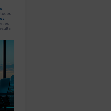
co
e todos
nes
le, es
esulta