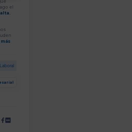
que
ago el
alta
,
mos
cuden
y más
Laboral
sarial