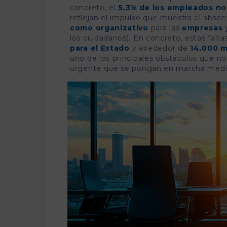
concreto, el
5,3% de los empleados no
reflejan el impulso que muestra el abse
como organizativo
para las
empresas
los ciudadanos). En concreto, estas falt
para el Estado
y alrededor de
14.000 m
uno de los principales obstáculos que no
urgente que se pongan en marcha medid