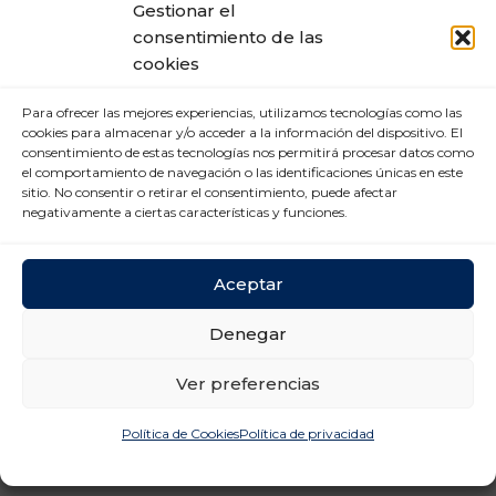
Gestionar el
Logística y Transporte (4)
consentimiento de las
Mercado Laboral (6)
cookies
Nuevas tecnologías (2)
Para ofrecer las mejores experiencias, utilizamos tecnologías como las
cookies para almacenar y/o acceder a la información del dispositivo. El
Prevención Riesgos
consentimiento de estas tecnologías nos permitirá procesar datos como
Laborales (12)
el comportamiento de navegación o las identificaciones únicas en este
sitio. No consentir o retirar el consentimiento, puede afectar
Relaciones laborales (11)
negativamente a ciertas características y funciones.
Aceptar
Denegar
Ver preferencias
Política de Cookies
Política de privacidad