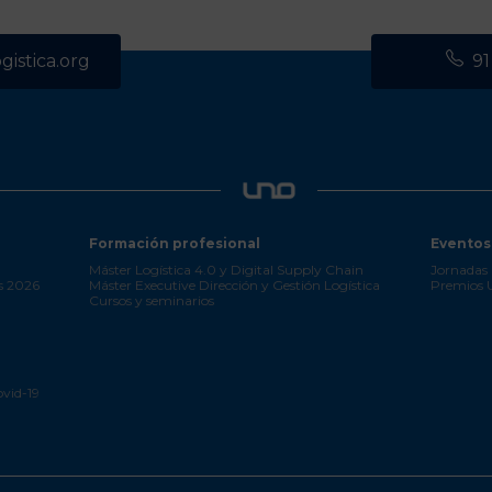
istica.org
91
Formación profesional
Eventos
Máster Logística 4.0 y Digital Supply Chain
Jornadas 
s 2026
Máster Executive Dirección y Gestión Logística
Premios
Cursos y seminarios
ovid-19