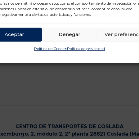
gías nos permitirá procesar datos como el comportamiento de navegación o l
icaciones únicas en este sitio. No consentir o retirar el consentimiento, puede
 negativamente a ciertas características y funciones.
Aceptar
Denegar
Ver preferenc
Política de Cookies
Política de privacidad
CENTRO DE TRANSPORTES DE COSLADA
uxemburgo, 2, módulo 2, 2ª planta 28821 Coslada (Ma