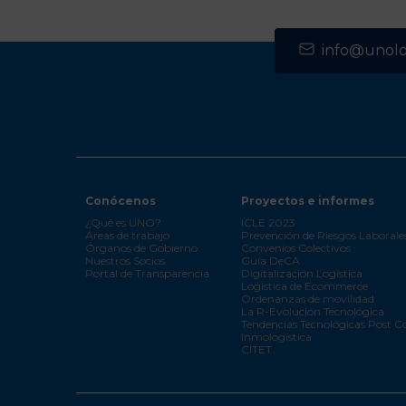
info@unolog
Conócenos
Proyectos e informes
¿Qué es UNO?
ICLE 2023
Áreas de trabajo
Prevención de Riesgos Laborale
Órganos de Gobierno
Convenios Colectivos
Nuestros Socios
Guía DeCA
Portal de Transparencia
Digitalización Logística
Logística de Ecommerce
Ordenanzas de movilidad
La R-Evolución Tecnológica
Tendencias Tecnológicas Post C
Inmologística
CITET