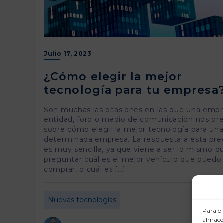
Julio 17, 2023
¿Cómo elegir la mejor
tecnología para tu empresa
Son muchas las ocasiones en las que una empr
entidad, foro o medio de comunicación nos pr
sobre cómo elegir la mejor tecnología para un
determinada empresa. La respuesta a esta pr
es muy sencilla, ya que viene a ser lo mismo q
preguntar cuál es el mejor vehículo que puedo
comprar, o cuál es […]
Nuevas tecnologías
Para of
almacen