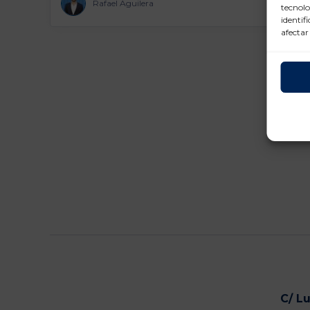
Rafael Aguilera
tecnolo
identif
afectar
C/ L