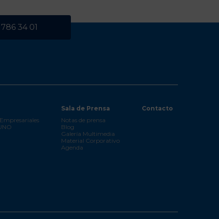
 786 34 01
Sala de Prensa
Contacto
Empresariales
Notas de prensa
 UNO
Blog
Galería Multimedia
Material Corporativo
Agenda