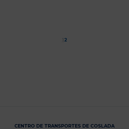
Paginación
1
2
de
entradas
CENTRO DE TRANSPORTES DE COSLADA