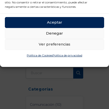
tu público puede convertirse en una auténtica
sitio. No consentir o retirar el consentimiento, puede afectar
aventura, no queda otra que tirar de ingenio para
negativamente a ciertas características y funciones.
lograr ese lugar destacado entre los eternos scrolls
de los usuarios.
Aceptar
Comunicación
Denegar
Ver preferencias
Comunicación
Política de Cookies
Política de privacidad
Categorías
Comunicación (10)