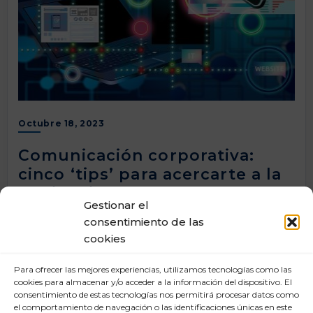
Octubre 18, 2023
Comunicación corporativa:
cinco ‘tips’ para acercarte a la
audiencia
Gestionar el
Este post no pretende (ni puede) ofrecerte la clave
consentimiento de las
definitiva del éxito, pero sí una serie de consejos
cookies
que podrás integrar en tu estrategia de
comunicación diaria para añadirle un extra de
Para ofrecer las mejores experiencias, utilizamos tecnologías como las
creatividad.
cookies para almacenar y/o acceder a la información del dispositivo. El
Y es que, en un contexto global marcado por la
consentimiento de estas tecnologías nos permitirá procesar datos como
sobreinformación, en el que captar la atención de
el comportamiento de navegación o las identificaciones únicas en este