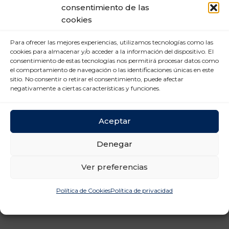
Mercado Laboral (6)
consentimiento de las
cookies
Nuevas tecnologías (2)
Prevención Riesgos
Para ofrecer las mejores experiencias, utilizamos tecnologías como las
cookies para almacenar y/o acceder a la información del dispositivo. El
Laborales (12)
consentimiento de estas tecnologías nos permitirá procesar datos como
el comportamiento de navegación o las identificaciones únicas en este
Relaciones laborales (11)
sitio. No consentir o retirar el consentimiento, puede afectar
negativamente a ciertas características y funciones.
Aceptar
Denegar
Ver preferencias
Política de Cookies
Política de privacidad