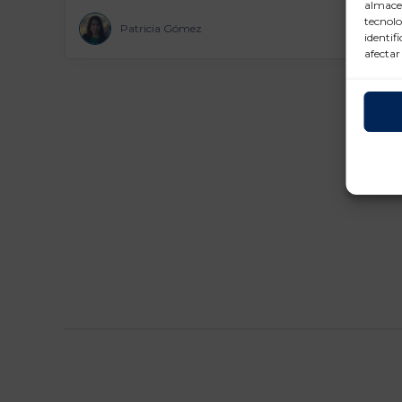
almacen
tecnolo
Patricia Gómez
identif
afectar