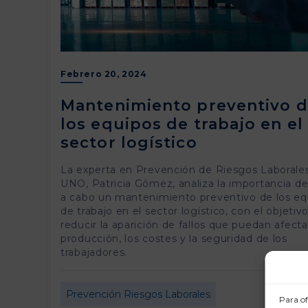
Febrero 20, 2024
Mantenimiento preventivo 
los equipos de trabajo en el
sector logístico
La experta en Prevención de Riesgos Laborale
UNO, Patricia Gómez, analiza la importancia de 
a cabo un mantenimiento preventivo de los eq
de trabajo en el sector logístico, con el objetiv
reducir la aparición de fallos que puedan afectar
producción, los costes y la seguridad de los
trabajadores.
Prevención Riesgos Laborales
Para of