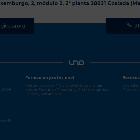
uxemburgo, 2, módulo 2, 2ª planta 28821 Coslada (Ma
istica.org
91
Formación profesional
Eventos
Máster Logística 4.0 y Digital Supply Chain
Jornadas 
s 2026
Máster Executive Dirección y Gestión Logística
Premios
Cursos y seminarios
ovid-19