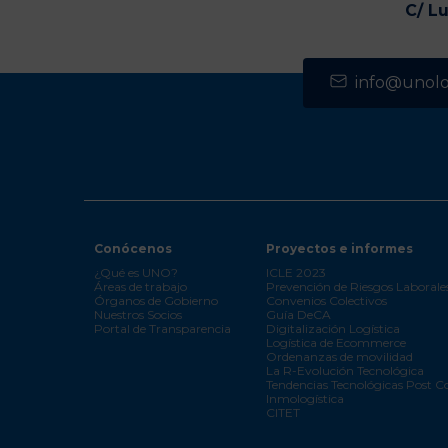
C/ L
info@unolog
Conócenos
Proyectos e informes
¿Qué es UNO?
ICLE 2023
Áreas de trabajo
Prevención de Riesgos Laborale
Órganos de Gobierno
Convenios Colectivos
Nuestros Socios
Guía DeCA
Portal de Transparencia
Digitalización Logística
Logística de Ecommerce
Ordenanzas de movilidad
La R-Evolución Tecnológica
Tendencias Tecnológicas Post C
Inmologística
CITET