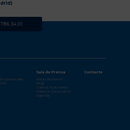
drid)
 786 34 01
Sala de Prensa
Contacto
Empresariales
Notas de prensa
 UNO
Blog
Galería Multimedia
Material Corporativo
Agenda