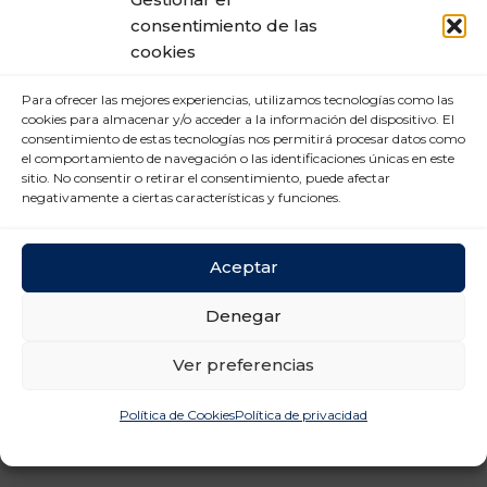
consentimiento de las
Mercado Laboral (6)
cookies
Nuevas tecnologías (2)
Para ofrecer las mejores experiencias, utilizamos tecnologías como las
Prevención Riesgos
cookies para almacenar y/o acceder a la información del dispositivo. El
Laborales (12)
consentimiento de estas tecnologías nos permitirá procesar datos como
el comportamiento de navegación o las identificaciones únicas en este
Relaciones laborales (11)
sitio. No consentir o retirar el consentimiento, puede afectar
negativamente a ciertas características y funciones.
Aceptar
Denegar
Ver preferencias
Política de Cookies
Política de privacidad